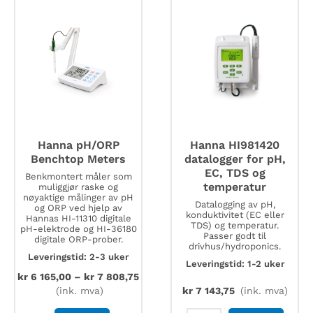
antenne
antall
Hanna pH/ORP
Hanna HI981420
Benchtop Meters
datalogger for pH,
EC, TDS og
Benkmontert måler som
temperatur
muliggjør raske og
nøyaktige målinger av pH
Datalogging av pH,
og ORP ved hjelp av
konduktivitet (EC eller
Hannas HI-11310 digitale
TDS) og temperatur.
pH-elektrode og HI-36180
Passer godt til
digitale ORP-prober.
drivhus/hydroponics.
Leveringstid: 2-3 uker
Leveringstid: 1-2 uker
kr
6 165,00
–
kr
7 808,75
(ink. mva)
kr
7 143,75
(ink. mva)