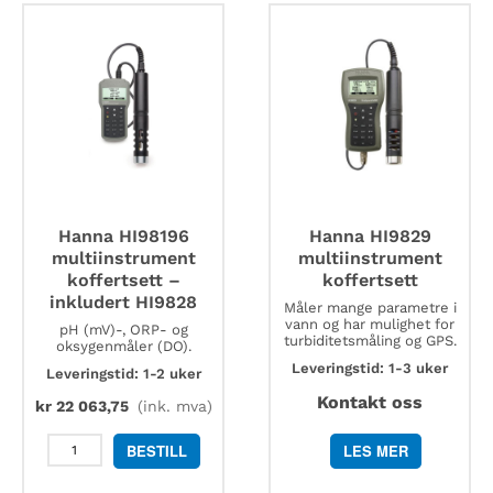
måler
HI9828
i
antall
bordmodell
med
stativ
antall
Hanna HI98196
Hanna HI9829
multiinstrument
multiinstrument
koffertsett –
koffertsett
inkludert HI9828
Måler mange parametre i
vann og har mulighet for
pH (mV)-, ORP- og
turbiditetsmåling og GPS.
oksygenmåler (DO).
Leveringstid: 1-3 uker
Leveringstid: 1-2 uker
Kontakt oss
kr
22 063,75
(ink. mva)
Hanna
BESTILL
LES MER
HI98196
multiinstrument