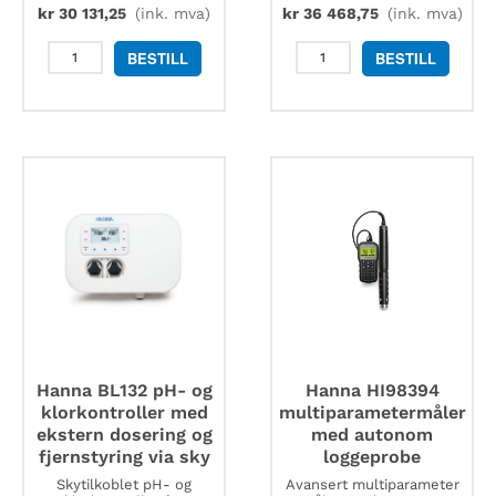
kr
30 131,25
(ink. mva)
kr
36 468,75
(ink. mva)
Hanna
Hanna
BESTILL
BESTILL
BL121
HI98194
pH-,
multiinstrument
ORP-
koffertsett
og
-
temperaturkontroller
inkludert
for
HI9828
basseng
antall
og
spa
antall
Hanna BL132 pH- og
Hanna HI98394
klorkontroller med
multiparametermåler
ekstern dosering og
med autonom
fjernstyring via sky
loggeprobe
Skytilkoblet pH- og
Avansert multiparameter