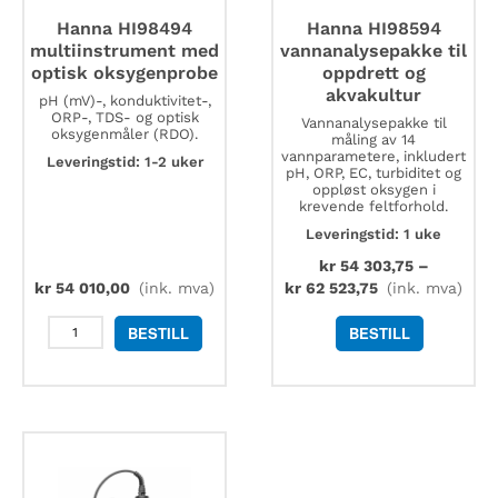
Hanna HI98494
Hanna HI98594
multiinstrument med
vannanalysepakke til
optisk oksygenprobe
oppdrett og
akvakultur
pH (mV)-, konduktivitet-,
ORP-, TDS- og optisk
Vannanalysepakke til
oksygenmåler (RDO).
måling av 14
vannparametere, inkludert
Leveringstid: 1-2 uker
pH, ORP, EC, turbiditet og
oppløst oksygen i
krevende feltforhold.
Leveringstid: 1 uke
kr
54 303,75
–
kr
54 010,00
(ink. mva)
kr
62 523,75
(ink. mva)
Hanna
BESTILL
BESTILL
HI98494
multiinstrument
med
optisk
oksygenprobe
antall