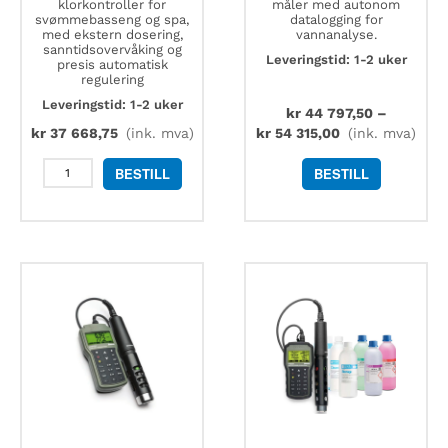
klorkontroller for
måler med autonom
svømmebasseng og spa,
datalogging for
med ekstern dosering,
vannanalyse.
sanntidsovervåking og
Leveringstid: 1-2 uker
presis automatisk
regulering
Leveringstid: 1-2 uker
kr
44 797,50
–
kr
37 668,75
(ink. mva)
kr
54 315,00
(ink. mva)
Hanna
BESTILL
BESTILL
BL132
pH-
og
klorkontroller
med
ekstern
dosering
og
fjernstyring
via
sky
antall