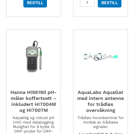
Hanna
BESTILL
BESTILL
HI981420
datalogger
for
pH,
EC,
TDS
og
temperatur
antall
Hanna HI98190 pH-
AquaLabo AquaGat
måler koffertsett –
med intern antenne
inkludert HI7004M
for trådløs
og HI7007M
overvåkning
Nøyaktig og robust pH
Trådløs hovedsentral for
(mV) med datalogging.
mottak av trådløse
Mulighet for å bytte til
signaler.
ORP-probe for ORP-