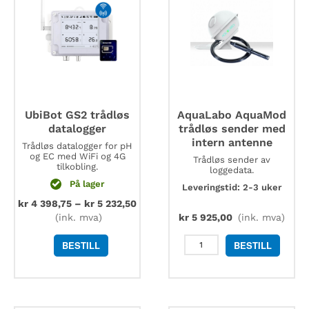
UbiBot GS2 trådløs
AquaLabo AquaMod
datalogger
trådløs sender med
intern antenne
Trådløs datalogger for pH
og EC med WiFi og 4G
Trådløs sender av
tilkobling.
loggedata.
På lager
Leveringstid: 2-3 uker
kr
4 398,75
–
kr
5 232,50
(ink. mva)
kr
5 925,00
(ink. mva)
AquaLabo
BESTILL
BESTILL
AquaMod
trådløs
sender
med
intern