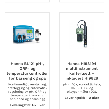
koffertsett
-
inkludert
HI9828
antall
Hanna BL121 pH-,
Hanna HI98194
ORP- og
multiinstrument
temperaturkontroller
koffertsett –
for basseng og spa
inkludert HI9828
Kontinuerlig overvåkning,
pH (mV)-, konduktivitet-,
datalogging og automatisk
ORP-, TDS- og
regulering av pH, ORP og
oksygenmåler (DO).
temperatur i basseng,
Leveringstid: 1-2 uker
boblebad og spaanlegg
Leveringstid: 1-2 uker