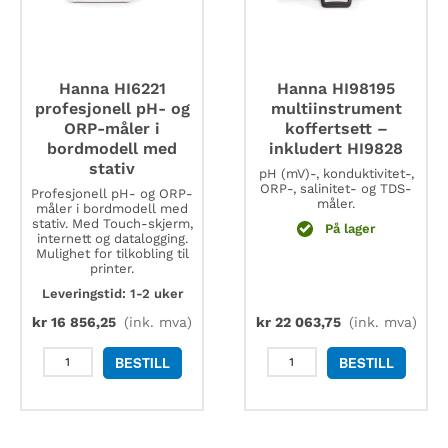
Hanna HI6221
Hanna HI98195
profesjonell pH- og
multiinstrument
ORP-måler i
koffertsett –
bordmodell med
inkludert HI9828
stativ
pH (mV)-, konduktivitet-,
ORP-, salinitet- og TDS-
Profesjonell pH- og ORP-
måler.
måler i bordmodell med
stativ. Med Touch-skjerm,
På lager
internett og datalogging.
Mulighet for tilkobling til
printer.
Leveringstid: 1-2 uker
kr
16 856,25
(ink. mva)
kr
22 063,75
(ink. mva)
Hanna
Hanna
BESTILL
BESTILL
HI6221
HI98195
profesjonell
multiinstrument
pH-
koffertsett
og
-
ORP-
inkludert