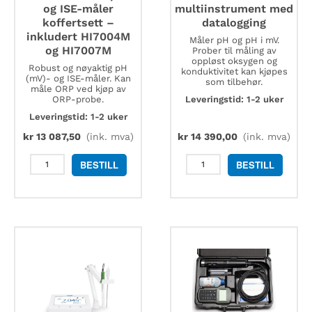
og ISE-måler
multiinstrument med
koffertsett –
datalogging
inkludert HI7004M
Måler pH og pH i mV.
og HI7007M
Prober til måling av
oppløst oksygen og
Robust og nøyaktig pH
konduktivitet kan kjøpes
(mV)- og ISE-måler. Kan
som tilbehør.
måle ORP ved kjøp av
ORP-probe.
Leveringstid: 1-2 uker
Leveringstid: 1-2 uker
kr
13 087,50
(ink. mva)
kr
14 390,00
(ink. mva)
Hanna
Hanna
BESTILL
BESTILL
HI98191
HI98199
pH-
multiinstrument
og
med
ISE-
datalogging
måler
antall
koffertsett
-
inkludert
HI7004M
og
HI7007M
antall