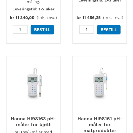
Leveringstid: 2-3 uker
måling.
Leveringstid: 1-2 uker
kr
11 340,00
(ink. mva)
kr
11 456,25
(ink. mva)
Hanna
AquaLabo
BESTILL
BESTILL
HI98190
AquaGat
pH-
med
måler
intern
koffertsett
antenne
-
for
inkludert
trådløs
HI7004M
overvåkning
og
antall
HI7007M
antall
Hanna HI98163 pH-
Hanna HI98161 pH-
måler for kjøtt
måler for
matprodukter
pH (mV)-måler med