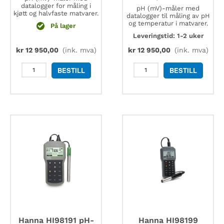
datalogger for måling i
pH (mV)-måler med
kjøtt og halvfaste matvarer.
datalogger til måling av pH
og temperatur i matvarer.
På lager
Leveringstid: 1-2 uker
kr
12 950,00
(ink. mva)
kr
12 950,00
(ink. mva)
Hanna
Hanna
BESTILL
BESTILL
HI98163
HI98161
pH-
pH-
måler
måler
for
for
kjøtt
matprodukter
antall
antall
Hanna HI98191 pH-
Hanna HI98199