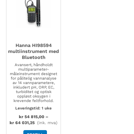
Hanna HI98594
multiinstrument med
Bluetooth
Avansert, håndholdt
multiparameter-
måleinstrument designet
for pålitelig vannanalyse
av 14 vannparametere,
inkludert pH, ORP, EC,
turbiditet og optisk
oppløst oksygen i
krevende feltforhold.
Leveringstid: 1 uke
kr
54 815,00
–
kr
64 031,25
(ink. mva)