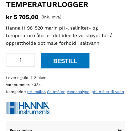
TEMPERATURLOGGER
kr
5 705,00
(ink. mva)
Hanna HI981520 marin pH-, salinitet- og
temperaturmåler er det ideelle verktøyet for å
opprettholde optimale forhold i saltvann.
Hanna
BESTILL
HI981520
marin
Leveringstid: 1-2 uker
pH-,
Varenummer:
4334
salinitet-
Kategorier:
pH-måler
,
Saltmåler
,
Vannanalyse
,
pH-måler til vann
og
temperaturlogger
antall
Beskrivelse