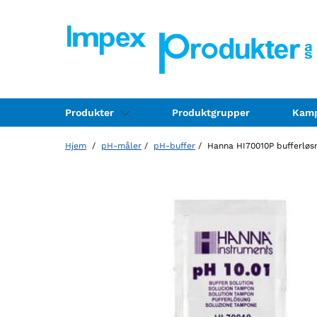
Produkter
Produktgrupper
Kamp
Hjem
/
pH-måler
/
pH-buffer
/ Hanna HI70010P bufferløsn