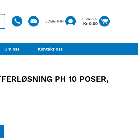
0 VARER
LOGG INN
Kr
0,00
Om oss
Kontakt oss
FFERLØSNING PH 10 POSER,