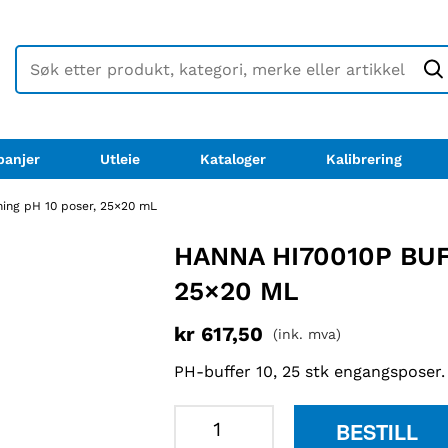
anjer
Utleie
Kataloger
Kalibrering
ing pH 10 poser, 25×20 mL
HANNA HI70010P BU
25×20 ML
kr
617,50
(ink. mva)
PH-buffer 10, 25 stk engangsposer.
Hanna
BESTILL
HI70010P