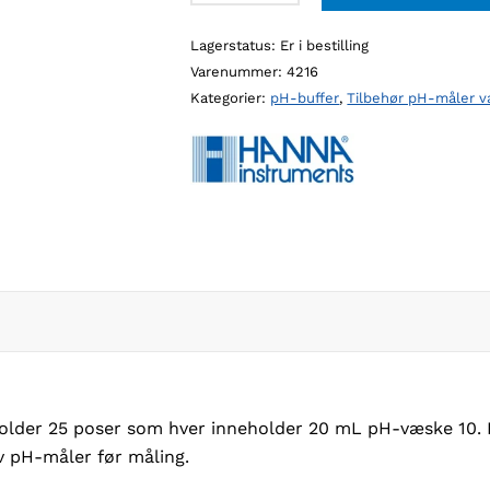
bufferløsning
Lagerstatus:
Er i bestilling
pH
Varenummer:
4216
10
Kategorier:
pH-buffer
,
Tilbehør pH-måler v
poser,
25×20
mL
antall
older 25 poser som hver inneholder 20 mL pH-væske 10. 
v pH-måler før måling.