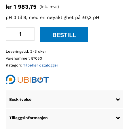
kr
1 983,75
(ink. mva)
pH 3 til 9, med en nøyaktighet på ±0,3 pH
UbiBot
BESTILL
pH-
føler
Leveringstid: 2-3 uker
til
Varenummer:
87050
jord
Kategori:
Tilbehør datalogger
-
GS1
antall
Beskrivelse
Tilleggsinformasjon