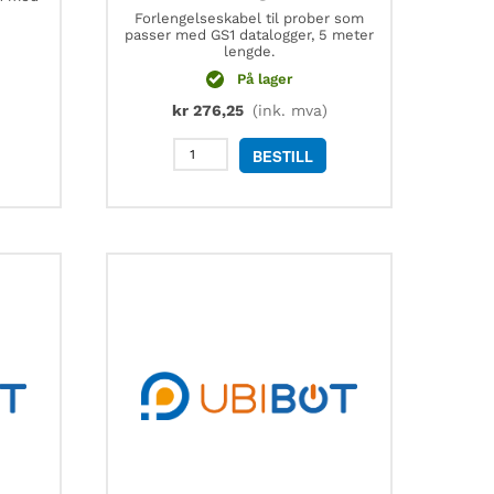
Forlengelseskabel til prober som
passer med GS1 datalogger, 5 meter
lengde.
På lager
kr
276,25
(ink. mva)
UbiBot
BESTILL
forlengelseskabel
til
sensor
som
passer
med
GS1,
5
m
lengde
antall