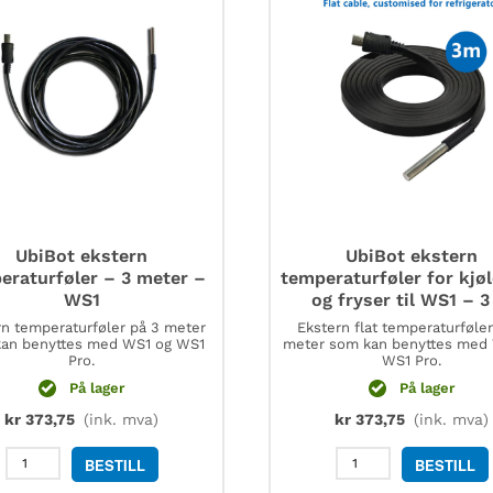
UbiBot ekstern
UbiBot ekstern
eraturføler – 3 meter –
temperaturføler for kjø
WS1
og fryser til WS1 – 
rn temperaturføler på 3 meter
Ekstern flat temperaturføler
an benyttes med WS1 og WS1
meter som kan benyttes med
Pro.
WS1 Pro.
På lager
På lager
kr
373,75
(ink. mva)
kr
373,75
(ink. mva)
UbiBot
UbiBot
BESTILL
BESTILL
ekstern
ekstern