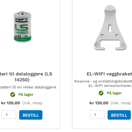
teri til dataloggere (LS
EL-WIFI veggbraket
14250)
Reserve- og erstatningsbrakett 
EL-WiFi sensorenheter.
batteri til en rekke dataloggere.
På lager
På lager
kr
120,00
(ink. mva)
kr
120,00
(ink. mva)
Batteri
EL-
BESTILL
BESTILL
til
WIFI
dataloggere
veggbrakett
(LS
antall