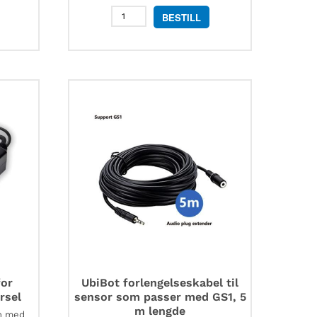
Lascar
BESTILL
EL-
PROBE-
EXTENDER-
1,5M
kabelforlenger
antall
for
UbiBot forlengelseskabel til
rsel
sensor som passer med GS1, 5
m lengde
en med