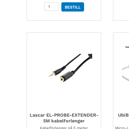
UbiBot
BESTILL
monteringsbrakett
til
WS1
Pro
antall
Lascar EL-PROBE-EXTENDER-
UbiB
5M kabelforlenger
Kabelforlenger på 5 meter.
Micro-U