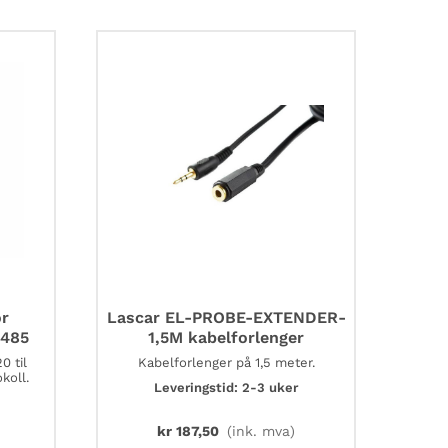
(LS
14500)
lithium
N2000
logger
batteri
antall
or
Lascar EL-PROBE-EXTENDER-
S485
1,5M kabelforlenger
0 til
Kabelforlenger på 1,5 meter.
koll.
Leveringstid: 2-3 uker
kr
187,50
(ink. mva)