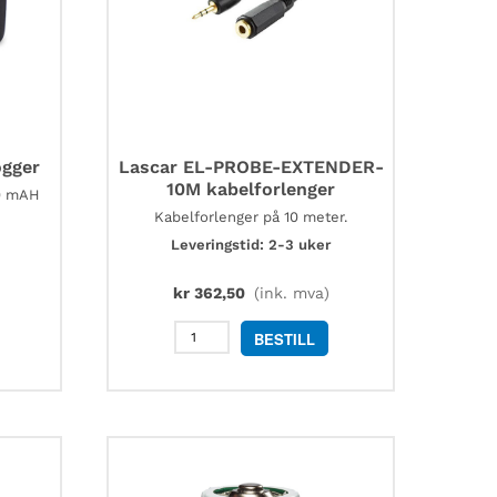
ogger
Lascar EL-PROBE-EXTENDER-
10M kabelforlenger
00 mAH
Kabelforlenger på 10 meter.
Leveringstid: 2-3 uker
kr
362,50
(ink. mva)
Lascar
BESTILL
EL-
PROBE-
EXTENDER-
10M
kabelforlenger
antall