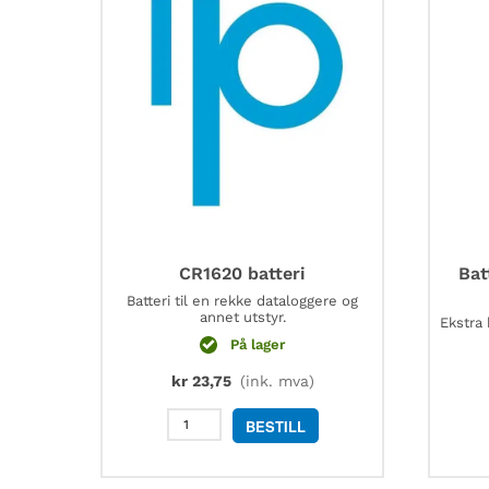
CR1620 batteri
Bat
Batteri til en rekke dataloggere og
annet utstyr.
Ekstra 
På lager
kr
23,75
(ink. mva)
CR1620
BESTILL
batteri
antall