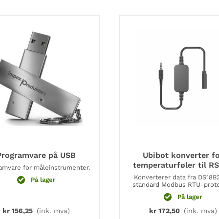
14250)
antall
Programvare på USB
Ubibot konverter f
temperaturføler til R
amvare for måleinstrumenter.
Konverterer data fra DS18B2
På lager
standard Modbus RTU-proto
På lager
kr
156,25
(ink. mva)
kr
172,50
(ink. mva)