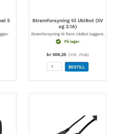
bel 5
Strømforsyning til UbiBot (5V
og 2.1A)
gger.
Strømforsyning til flere UbiBot loggere.
På lager
kr
306,25
(ink. mva)
Strømforsyning
BESTILL
l
til
UbiBot
(5V
og
2.1A)
antall