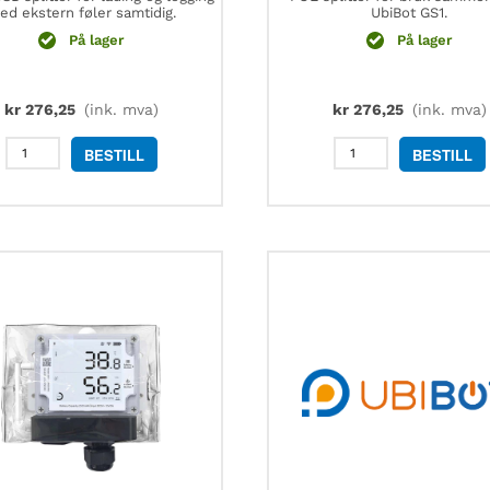
ed ekstern føler samtidig.
UbiBot GS1.
På lager
På lager
kr
276,25
(ink. mva)
kr
276,25
(ink. mva)
UbiBot
UbiBot
BESTILL
BESTILL
micro-
POE
USB
splitter
splitter
for
-
nettverk
WS1
og
og
strømtilførsel
WS1
antall
Pro
antall