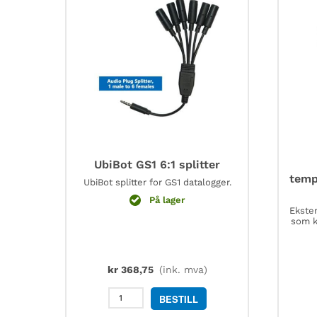
UbiBot GS1 6:1 splitter
temp
UbiBot splitter for GS1 datalogger.
På lager
Ekste
som k
kr
368,75
(ink. mva)
UbiBot
BESTILL
GS1