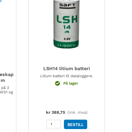
LSH14 litium batteri
leskap
Litium batteri til dataloggere.
3 m
På lager
 på 3
 WS1 og
kr
388,75
(ink. mva)
LSH14
BESTILL
litium