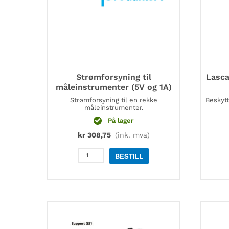
Strømforsyning til
Lasca
måleinstrumenter (5V og 1A)
Strømforsyning til en rekke
Beskyt
måleinstrumenter.
På lager
kr
308,75
(ink. mva)
Strømforsyning
BESTILL
til
måleinstrumenter
(5V
og
1A)
antall