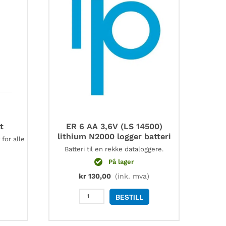
t
ER 6 AA 3,6V (LS 14500)
lithium N2000 logger batteri
for alle
Batteri til en rekke dataloggere.
På lager
kr
130,00
(ink. mva)
ER
BESTILL
6
AA
3,6V