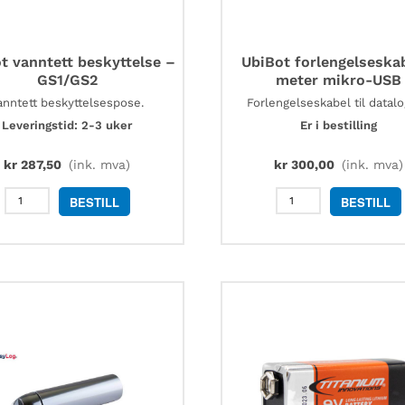
t vanntett beskyttelse –
UbiBot forlengelseska
GS1/GS2
meter mikro-USB
anntett beskyttelsespose.
Forlengelseskabel til datalo
Leveringstid: 2-3 uker
Er i bestilling
kr
287,50
(ink. mva)
kr
300,00
(ink. mva)
UbiBot
UbiBot
BESTILL
BESTILL
vanntett
forlengelseskabe
beskyttelse
5
–
meter
GS1/GS2
mikro-
antall
USB
antall