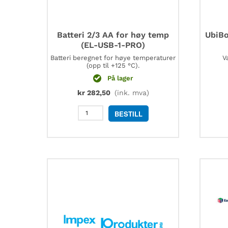
Batteri 2/3 AA for høy temp
UbiBo
(EL-USB-1-PRO)
Batteri beregnet for høye temperaturer
V
(opp til +125 °C).
På lager
kr
282,50
(ink. mva)
Batteri
BESTILL
2/3
AA
for
høy
temp
(EL-
USB-
1-
PRO)
antall