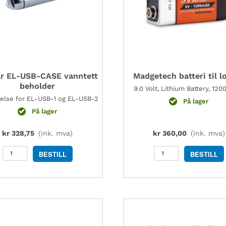
r EL-USB-CASE vanntett
Madgetech batteri til l
beholder
9.0 Volt, Lithium Battery, 12
telse for EL-USB-1 og EL-USB-2
På lager
På lager
kr
328,75
(ink. mva)
kr
360,00
(ink. mva)
Lascar
Madgetech
BESTILL
BESTILL
EL-
batteri
USB-
til
CASE
logger
vanntett
antall
beholder
antall