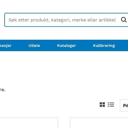
anjer
Utleie
Kataloger
Kalibrering
re.