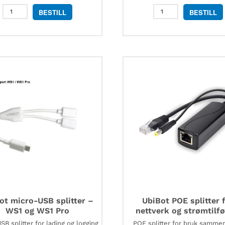
Programvare
Ubibot
BESTILL
BESTILL
på
konverter
USB
for
antall
temperaturføler
til
RS485
antall
ot micro-USB splitter –
UbiBot POE splitter 
WS1 og WS1 Pro
nettverk og strømtilfø
SB splitter for lading og logging
POE splitter for bruk samm