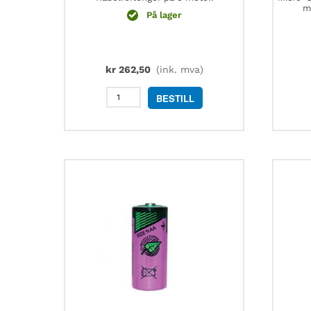
m
På lager
kr
262,50
(ink. mva)
Lascar
BESTILL
EL-
PROBE-
EXTENDER-
5M
kabelforlenger
antall