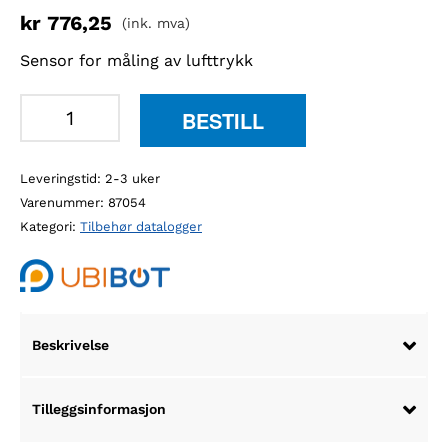
kr
776,25
(ink. mva)
Sensor for måling av lufttrykk
UbiBot
BESTILL
atmosfærisk
trykksensor
Leveringstid: 2-3 uker
-
Varenummer:
87054
GS1
Kategori:
Tilbehør datalogger
antall
Beskrivelse
Tilleggsinformasjon