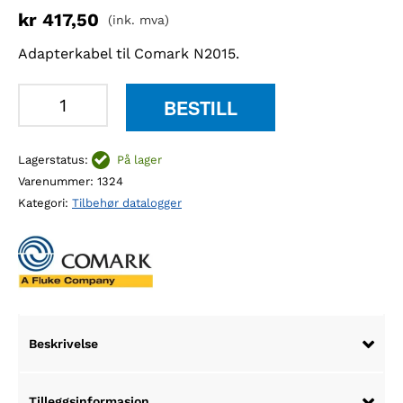
kr
417,50
(ink. mva)
Adapterkabel til Comark N2015.
Comark
BESTILL
ADP50
adapterkabel
Lagerstatus:
På lager
for
Varenummer:
1324
N2015
Kategori:
Tilbehør datalogger
antall
Beskrivelse
Tilleggsinformasjon