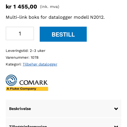
kr
1 455,00
(ink. mva)
Multi-link boks for datalogger modell N2012.
Comark
BESTILL
N2000BOX
4
Leveringstid: 2-3 uker
kanaler
Varenummer:
1078
antall
Kategori:
Tilbehør datalogger
Beskrivelse
Tilleggsinformasjon