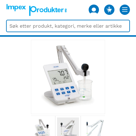
0
VARER