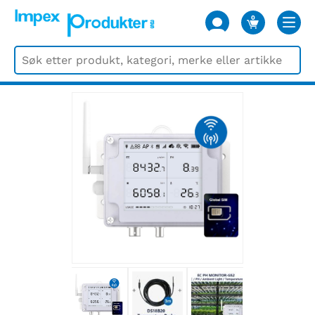
0
VARER