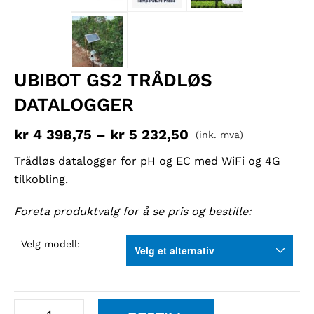
UBIBOT GS2 TRÅDLØS
DATALOGGER
kr
4 398,75
–
kr
5 232,50
(ink. mva)
Trådløs datalogger for pH og EC med WiFi og 4G
tilkobling.
Foreta produktvalg for å se pris og bestille:
Velg modell:
UbiBot