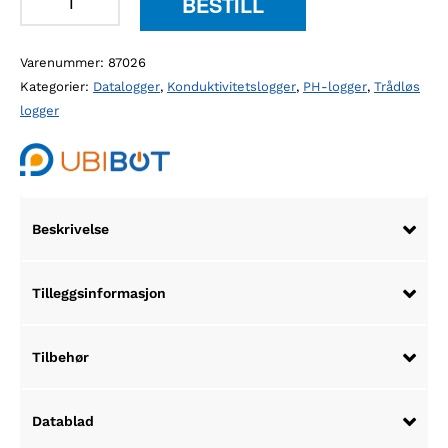
BESTILL
GS2
trådløs
Varenummer:
87026
datalogger
Kategorier:
Datalogger
,
Konduktivitetslogger
,
PH-logger
,
Trådløs
antall
logger
Beskrivelse
Tilleggsinformasjon
Tilbehør
Datablad