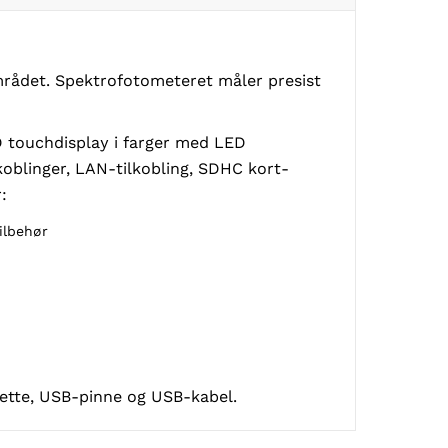
området. Spektrofotometeret måler presist
HD touchdisplay i farger med LED
koblinger, LAN-tilkobling, SDHC kort-
:
ilbehør
vette, USB-pinne og USB-kabel.