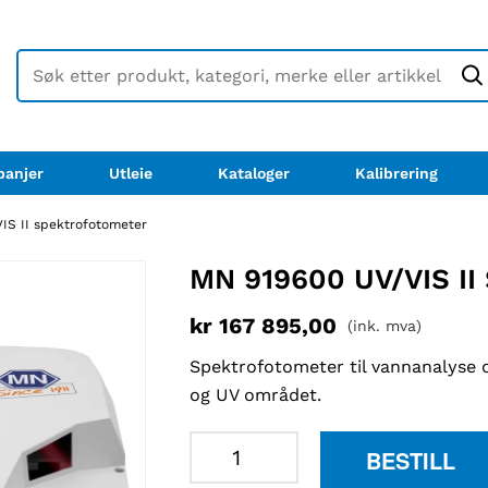
anjer
Utleie
Kataloger
Kalibrering
S II spektrofotometer
MN 919600 UV/VIS 
kr
167 895,00
(ink. mva)
Spektrofotometer til vannanalyse o
og UV området.
MN
BESTILL
919600