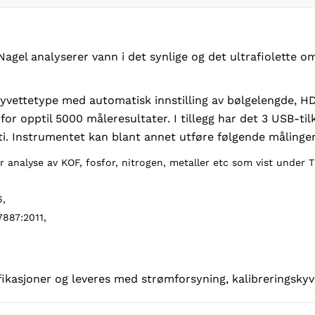
agel analyserer vann i det synlige og det ultrafiolette 
 kyvettetype med automatisk innstilling av bølgelengde, 
or opptil 5000 måleresultater. I tillegg har det 3 USB-til
nti. Instrumentet kan blant annet utføre følgende målinger
 analyse av KOF, fosfor, nitrogen, metaller etc som vist under T
6,
7887:2011,
fikasjoner og leveres med strømforsyning, kalibreringsky