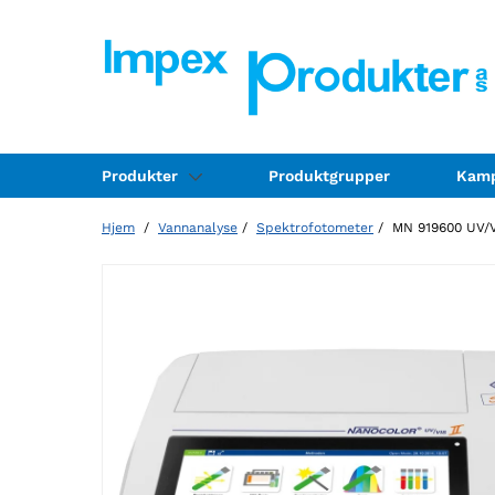
Produkter
Produktgrupper
Kamp
Hjem
/
Vannanalyse
/
Spektrofotometer
/ MN 919600 UV/VI