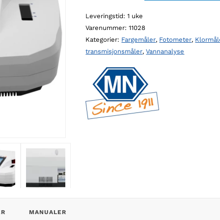
UV/VIS
Leveringstid: 1 uke
II
Varenummer:
11028
spektrofotometer
Kategorier:
Fargemåler
,
Fotometer
,
Klormål
antall
transmisjonsmåler
,
Vannanalyse
ER
MANUALER