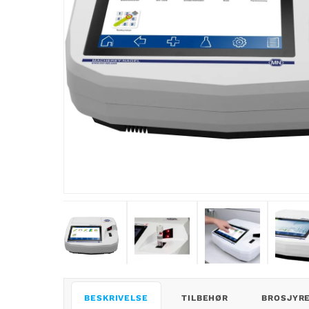
BESKRIVELSE
TILBEHØR
BROSJYR