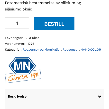
Fotometrisk bestemmelse av silisium og
silisiumdioksid.
MN
BESTILL
91848
NANO
Leveringstid: 2-3 uker
silisiumdioksid
Varenummer:
11276
antall
Kategorier:
Reagenser og kjemikalier
,
Reagenser
,
NANOCOLOR
Beskrivelse