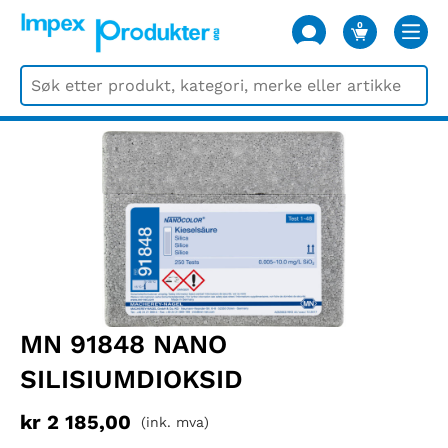
0
VARER
MN 91848 NANO
SILISIUMDIOKSID
kr
2 185,00
(ink. mva)