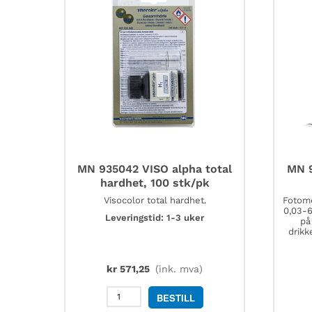
MN 935042 VISO alpha total
MN 9
hardhet, 100 stk/pk
Visocolor total hardhet.
Fotome
0,03-6
Leveringstid: 1-3 uker
på
drikk
kr
571,25
(ink. mva)
MN
BESTILL
935042