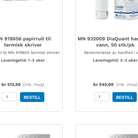
 919656 papirrull til
MN 932009 DiaQuant har
termisk skriver
vann, 50 stk/pk
ll til MN 919655 termisk skriver.
Bestemmelse av hardhet i 
Leveringstid: 1-3 uker
Leveringstid: 2-3 uker
kr
512,50
(ink. mva)
kr
545,00
(ink. mva)
MN
MN
BESTILL
BESTILL
919656
932009
papirrull
DiaQuant
til
hardhet
termisk
i
skriver
vann,
antall
50
stk/pk