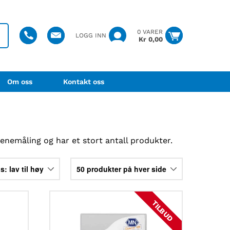
0 VARER
LOGG INN
Kr
0,00
Om oss
Kontakt oss
enemåling og har et stort antall produkter.
TILBUD