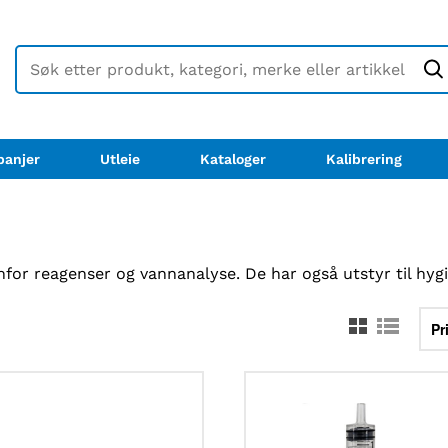
anjer
Utleie
Kataloger
Kalibrering
or reagenser og vannanalyse. De har også utstyr til hygi