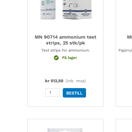
MN 90714 ammonium test
MN
strips, 25 stk/pk
Test strips for ammonium.
Papirru
På lager
kr
512,50
(ink. mva)
MN
BESTILL
90714
ammonium
test
strips,
25
stk/pk
antall