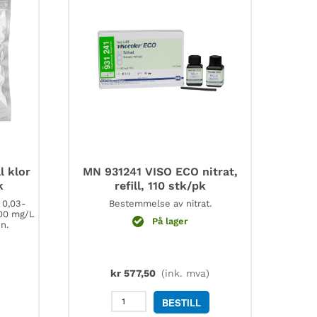
50
stk
antall
l klor
MN 931241 VISO ECO nitrat,
k
refill, 110 stk/pk
 0,03-
Bestemmelse av nitrat.
,00 mg/L
På lager
n.
kr
577,50
(ink. mva)
MN
BESTILL
931241