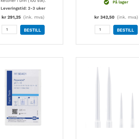
ketoner i urin (100 stk).
På lager
Leveringstid: 2-3 uker
kr
291,25
(ink. mva)
kr
342,50
(ink. mva)
MN
MN
BESTILL
BESTILL
93020
90304
MEDI-
DUOTEST
TEST
pH
glukose/keton,
5,0
urin
-
test
8,0
strips,
antall
100
stk
antall