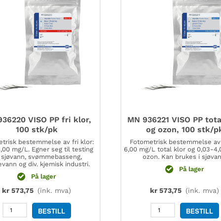
antall
36220 VISO PP fri klor,
MN 936221 VISO PP tota
100 stk/pk
og ozon, 100 stk/p
trisk bestemmelse av fri klor:
Fotometrisk bestemmelse av
,00 mg/L. Egner seg til testing
6,00 mg/L total klor og 0,03-4
 sjøvann, svømmebasseng,
ozon. Kan brukes i sjøvan
evann og div. kjemisk industri.
På lager
På lager
kr
573,75
(ink. mva)
kr
573,75
(ink. mva)
MN
MN
BESTILL
BESTILL
936220
936221