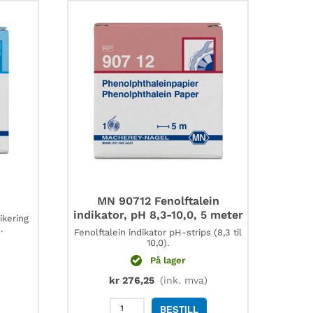
MN 90712 Fenolftalein
indikator, pH 8,3-10,0, 5 meter
ikering
.
Fenolftalein indikator pH-strips (8,3 til
10,0).
På lager
kr
276,25
(ink. mva)
MN
BESTILL