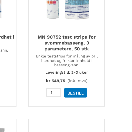
dhet i
MN 90752 test strips for
svømmebasseng, 3
parametere, 50 stk
vann.
Enkle teststrips for måling av pH,
hardhet og fri klor-innhold i
bassengvann.
Leveringstid: 2-3 uker
kr
548,75
(ink. mva)
MN
BESTILL
90752
test
strips
for
svømmebasseng,
3
parametere,