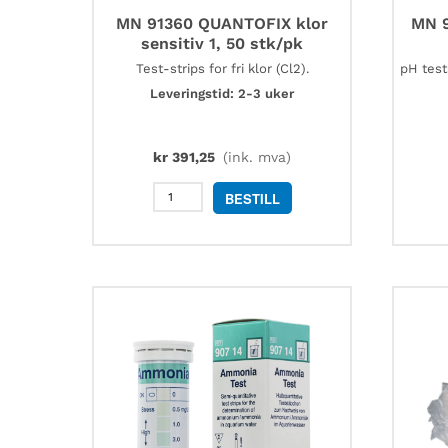
MN 91360 QUANTOFIX klor
MN 9
sensitiv 1, 50 stk/pk
Test-strips for fri klor (Cl2).
pH test
Leveringstid: 2-3 uker
kr
391,25
(ink. mva)
MN
BESTILL
91360
QUANTOFIX
klor
sensitiv
1,
50
stk/pk
antall