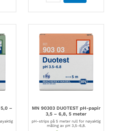
90712
Fenolftalein
indikator,
pH
8,3-
10,0,
5
meter
antall
5,0 –
MN 90303 DUOTEST pH-papir
3,5 – 6,8, 5 meter
nøyaktig
pH-strips på 5 meter rull for nøyaktig
måling av pH 3,5-6,8.