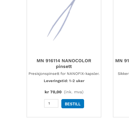
MN 916114 NANOCOLOR
MN 91
pinsett
Presisjons­pinsett for NANOFIX-kapsler.
Sikker
Leveringstid: 1-2 uker
kr
70,00
(ink. mva)
MN
BESTILL
916114
NANOCOLOR
pinsett
antall