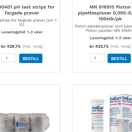
0401 pH test strips for
MN 916915 Piston
fargede prøver
pipettespisser 0,005-0
100stk/pk
strips for fargede prøver (pH 1-
12).
Piston pipettespisser som pas
Piston pipetter MN 91691
Leveringstid: 1-2 uker
Leveringstid: 1-2 uker
kr
428,75
(ink. mva)
kr
433,75
(ink. mva)
MN
MN
BESTILL
BESTILL
90401
916915
pH
Piston
test
pipettespisser
strips
0,005-
for
0,2
fargede
ml
prøver
100stk/pk
antall
antall