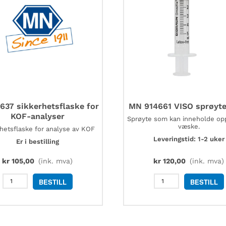
637 sikkerhetsflaske for
MN 914661 VISO sprøyt
KOF-analyser
Sprøyte som kan inneholde opp
væske.
hetsflaske for analyse av KOF
Leveringstid: 1-2 uker
Er i bestilling
kr
105,00
(ink. mva)
kr
120,00
(ink. mva)
MN
MN
BESTILL
BESTILL
91637
914661
sikkerhetsflaske
VISO
for
sprøyte
KOF-
5
analyser
mL