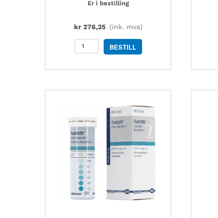
Er i bestilling
kr
276,25
(ink. mva)
MN
BESTILL
90204
universalt
pH
indikatorpapir,
5
meter
antall