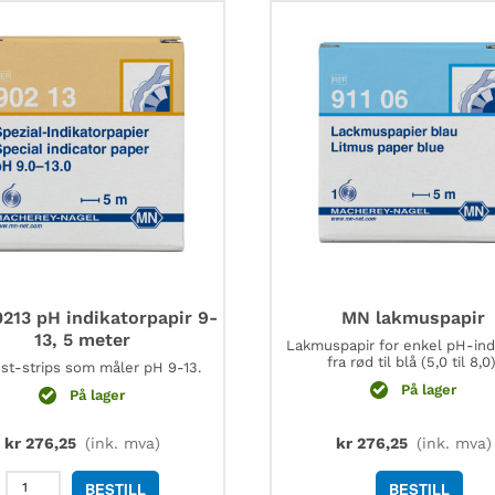
antall
antall
213 pH indikatorpapir 9-
MN lakmuspapir
13, 5 meter
Lakmuspapir for enkel pH-ind
fra rød til blå (5,0 til 8,0)
st-strips som måler pH 9-13.
På lager
På lager
kr
276,25
(ink. mva)
kr
276,25
(ink. mva)
MN
BESTILL
BESTILL