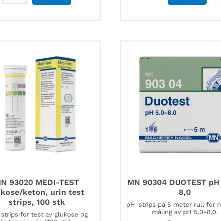
90213
pH
indikatorpapir
9-
13,
5
meter
antall
N 93020 MEDI-TEST
MN 90304 DUOTEST pH 
ukose/keton, urin test
8,0
strips, 100 stk
pH-strips på 5 meter rull for 
måling av pH 5,0-8,0.
-strips for test av glukose og