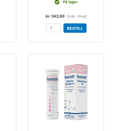
På lager
kr
342,50
(ink. mva)
MN
BESTILL
90303
DUOTEST
pH-
papir
3,5
-
6,8,
5
meter
antall