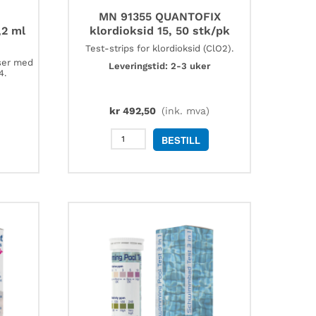
MN 91355 QUANTOFIX
,2 ml
klordioksid 15, 50 stk/pk
Test-strips for klordioksid (ClO2).
ser med
Leveringstid: 2-3 uker
4.
kr
492,50
(ink. mva)
MN
BESTILL
91355
QUANTOFIX
klordioksid
15,
50
stk/pk
antall