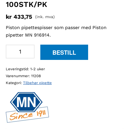
100STK/PK
kr
433,75
(ink. mva)
Piston pipettespisser som passer med Piston
pipetter MN 916914.
MN
BESTILL
916915
Piston
Leveringstid: 1-2 uker
pipettespisser
Varenummer:
11208
0,005-
Kategori:
Tilbehør pipette
0,2
ml
100stk/pk
antall