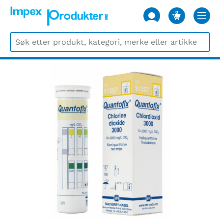
0
VARER