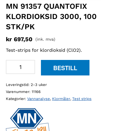
MN 91357 QUANTOFIX
KLORDIOKSID 3000, 100
STK/PK
kr
697,50
(ink. mva)
Test-strips for klordioksid (ClO2).
MN
BESTILL
91357
QUANTOFIX
Leveringstid: 2-3 uker
klordioksid
Varenummer:
11166
3000,
Kategorier:
Vannanalyse
,
Klormåler
,
Test strips
100
stk/pk
antall