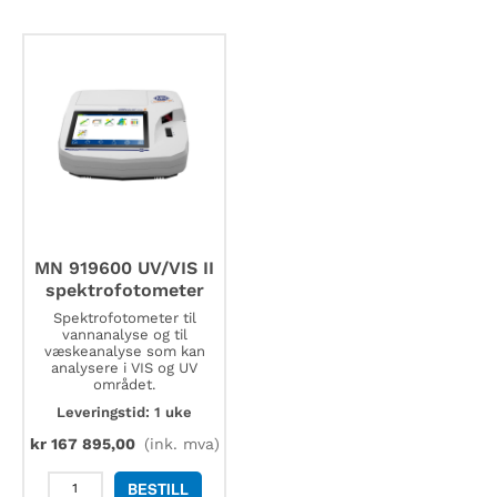
spektrofotometer
spektrofotometer
antall
antall
MN 919600 UV/VIS II
spektrofotometer
Spektrofotometer til
vannanalyse og til
væskeanalyse som kan
analysere i VIS og UV
området.
Leveringstid: 1 uke
kr
167 895,00
(ink. mva)
MN
BESTILL