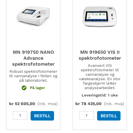
antall
MN 919750 NANO
MN 919650 VIS II
Advance
spektrofotometer
spektrofotometer
Avansert VIS
spektrofotometer til
Robust spektrofotometer
vannanalyse og
til vannanalyse i felten og
væskeanalyse. En stor
på laboratoriet.
fargeskjerm letter
På lager
analysearbeidet.
Leveringstid: 1 uke
kr
52 605,00
(ink. mva)
kr
78 435,00
(ink. mva)
MN
MN
BESTILL
BESTILL
919750
919650
NANO
VIS
Advance
II