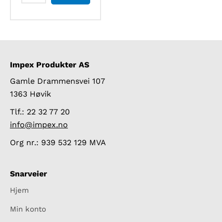
919600
UV/VIS
II
spektrofotometer
antall
Impex Produkter AS
Gamle Drammensvei 107
1363 Høvik
Tlf.: 22 32 77 20
info@impex.no
Org nr.: 939 532 129 MVA
Snarveier
Hjem
Min konto