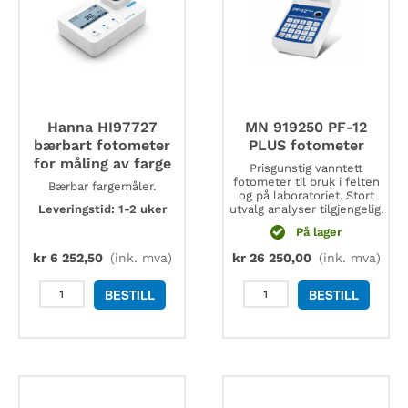
Hanna HI97727
MN 919250 PF-12
bærbart fotometer
PLUS fotometer
for måling av farge
Prisgunstig vanntett
fotometer til bruk i felten
Bærbar fargemåler.
og på laboratoriet. Stort
Leveringstid: 1-2 uker
utvalg analyser tilgjengelig.
På lager
kr
6 252,50
(ink. mva)
kr
26 250,00
(ink. mva)
Hanna
MN
BESTILL
BESTILL
HI97727
919250
bærbart
PF-
fotometer
12
for
PLUS
måling
fotometer
av
antall
farge