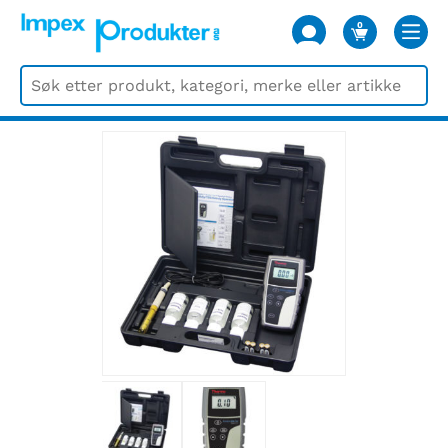
0
VARER