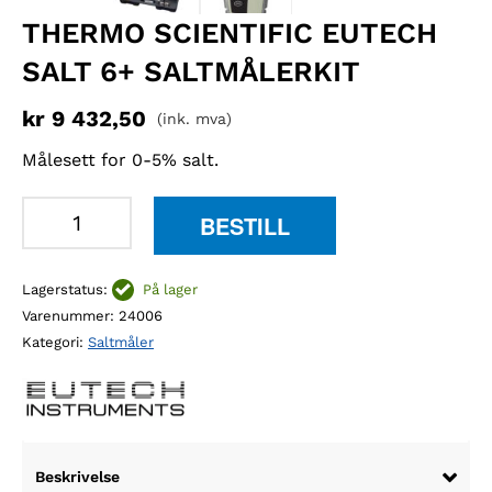
THERMO SCIENTIFIC EUTECH
SALT 6+ SALTMÅLERKIT
kr
9 432,50
(ink. mva)
Målesett for 0-5% salt.
Thermo
BESTILL
Scientific
Eutech
Lagerstatus:
På lager
Salt
Varenummer:
24006
6+
Kategori:
Saltmåler
Saltmålerkit
antall
Beskrivelse