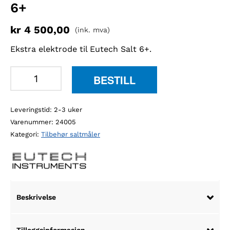
6+
kr
4 500,00
(ink. mva)
Ekstra elektrode til Eutech Salt 6+.
Eutech
BESTILL
CONSEN91B
reservelektrode
Leveringstid: 2-3 uker
til
Varenummer:
24005
COND
Kategori:
Tilbehør saltmåler
6+
antall
Beskrivelse