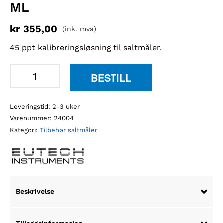
ML
kr
355,00
(ink. mva)
45 ppt kalibreringsløsning til saltmåler.
Eutech
BESTILL
45
ppt
Leveringstid: 2-3 uker
NaCl
Varenummer:
24004
kalibreringsløsning,
Kategori:
Tilbehør saltmåler
480
ml
antall
Beskrivelse