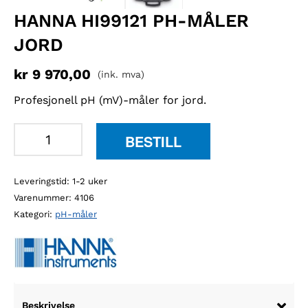
HANNA HI99121 PH-MÅLER
JORD
kr
9 970,00
(ink. mva)
Profesjonell pH (mV)-måler for jord.
Hanna
BESTILL
HI99121
pH-
Leveringstid: 1-2 uker
måler
Varenummer:
4106
jord
Kategori:
pH-måler
antall
Beskrivelse