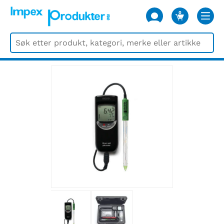
0
VARER