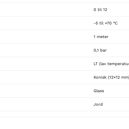
0 til 12
-5 til +70 °C
1 meter
0,1 bar
LT (lav temperatu
Konisk (12×12 mm
Glass
Jord