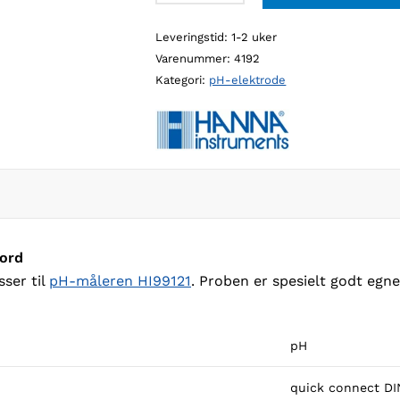
pH-
Leveringstid: 1-2 uker
elektrode
Varenummer:
4192
for
Kategori:
pH-elektrode
måling
i
jord
antall
jord
ser til
pH-måleren HI99121
. Proben er spesielt godt egne
pH
quick connect DI