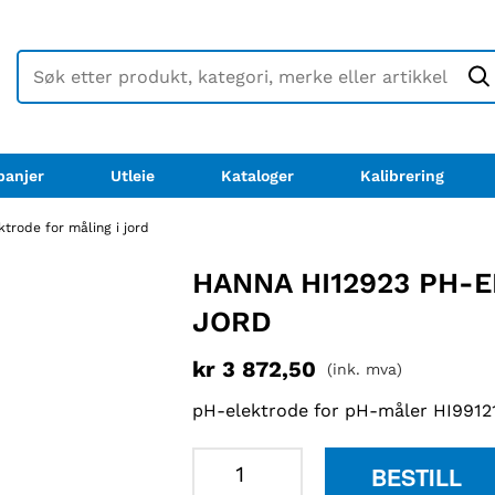
anjer
Utleie
Kataloger
Kalibrering
rode for måling i jord
HANNA HI12923 PH-
JORD
kr
3 872,50
(ink. mva)
pH-elektrode for pH-måler HI9912
Hanna
BESTILL
HI12923