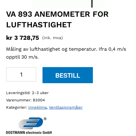
VA 893 ANEMOMETER FOR
LUFTHASTIGHET
kr
3 728,75
(ink. mva)
Måling av lufthastighet og temperatur. Ifra 0,4 m/s
opptil 30 m/s.
VA
BESTILL
893
anemometer
Leveringstid: 2-3 uker
for
Varenummer:
83004
lufthastighet
Kategorier:
Inneklima
,
Ventilasjonsmåler
antall