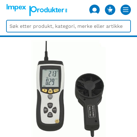
0
VARER