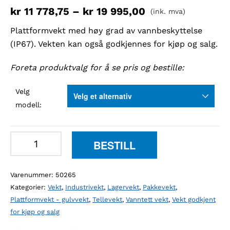
kr
11 778,75
–
kr
19 995,00
(ink. mva)
Plattformvekt med høy grad av vannbeskyttelse
(IP67). Vekten kan også godkjennes for kjøp og salg.
Foreta produktvalg for å se pris og bestille:
Velg
modell:
Kern
BESTILL
SFB
plattformvekt
Varenummer:
50265
antall
Kategorier:
Vekt
,
Industrivekt
,
Lagervekt
,
Pakkevekt
,
Plattformvekt - gulvvekt
,
Tellevekt
,
Vanntett vekt
,
Vekt godkjent
for kjøp og salg