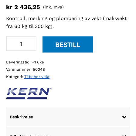
kr
2 436,25
(ink. mva)
Kontroll, merking og plombering av vekt (maksvekt
fra 60 kg til 300 kg).
Kern
BESTILL
965-
229
Leveringstid: +1 uke
godkjenning
Varenummer:
50048
for
Kategori:
Tilbehør vekt
kjøp
og
salg
til
vekt
Beskrivelse
antall