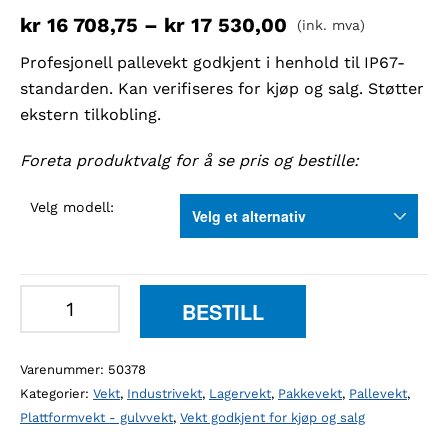
kr
16 708,75
–
kr
17 530,00
(ink. mva)
Profesjonell pallevekt godkjent i henhold til IP67-
standarden. Kan verifiseres for kjøp og salg. Støtter
ekstern tilkobling.
Foreta produktvalg for å se pris og bestille:
Velg modell:
Kern
BESTILL
UID
pallevekt
Varenummer:
50378
antall
Kategorier:
Vekt
,
Industrivekt
,
Lagervekt
,
Pakkevekt
,
Pallevekt
,
Plattformvekt - gulvvekt
,
Vekt godkjent for kjøp og salg