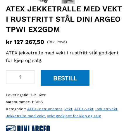
ATEX JEKKETRALLE MED VEKT
I RUSTFRITT STÅL DINI ARGEO
TPWI EX2GDM
kr
127 267,50
(ink. mva)
ATEX jekketralle med vekt i rustfritt stål godkjent
for kjøp og salg.
ATEX
BESTILL
jekketralle
med
Leveringstid: 1-2 uker
vekt
Varenummer:
113015
i
Kategorier:
ATEX-instrumenter
,
Vekt
,
ATEX-vekt
,
Industrivekt
,
rustfritt
Jekketralle med vekt
,
Vekt godkjent for kjøp og salg
stål
Dini