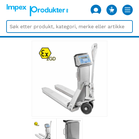
0
VARER