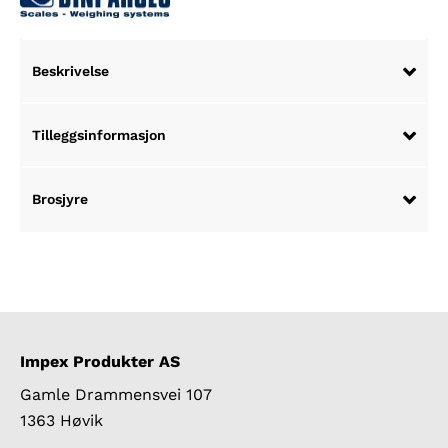
Argeo
TPWI
EX2GDM
Beskrivelse
antall
Tilleggsinformasjon
Brosjyre
Impex Produkter AS
Gamle Drammensvei 107
1363 Høvik