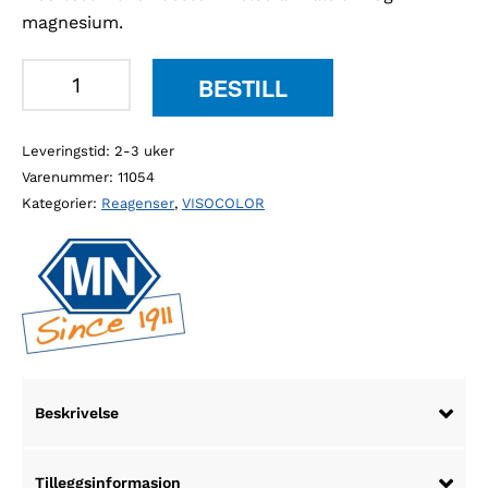
magnesium.
MN
BESTILL
931012
VISO
Leveringstid: 2-3 uker
ECO
Varenummer:
11054
kalsium
Kategorier:
Reagenser
,
VISOCOLOR
og
magnesium,
100
stk/pk
antall
Beskrivelse
Tilleggsinformasjon