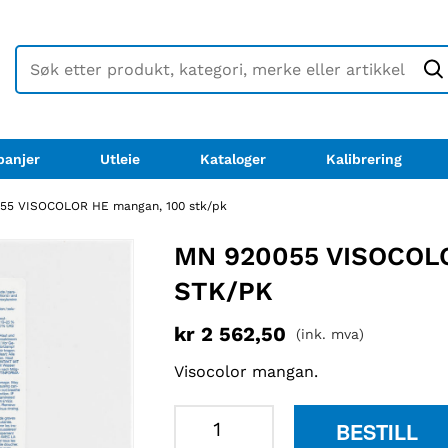
anjer
Utleie
Kataloger
Kalibrering
55 VISOCOLOR HE mangan, 100 stk/pk
MN 920055 VISOCOL
STK/PK
kr
2 562,50
(ink. mva)
Visocolor mangan.
MN
BESTILL
920055