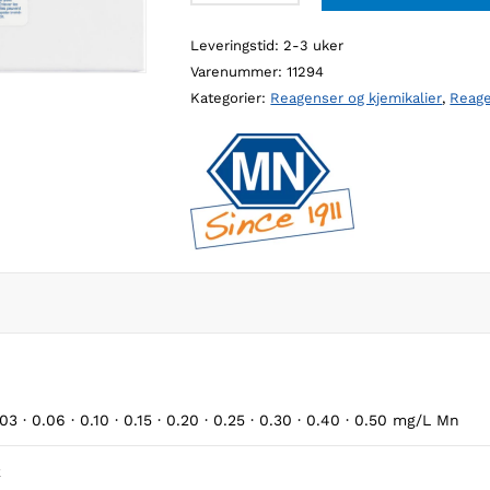
VISOCOLOR
Leveringstid: 2-3 uker
HE
Varenummer:
11294
mangan,
Kategorier:
Reagenser og kjemikalier
,
Reag
100
stk/pk
antall
.03 · 0.06 · 0.10 · 0.15 · 0.20 · 0.25 · 0.30 · 0.40 · 0.50 mg/L Mn
k