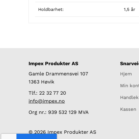
Holdbarhet:
1,5 år
Impex Produkter AS
Snarvei
Gamle Drammensvei 107
Hjem
1363 Høvik
Min kon
Tlf.: 22 32 77 20
Handlek
info@impex.no
Kassen
Org nr.: 939 532 129 MVA
© 2026 Impex Produkter AS