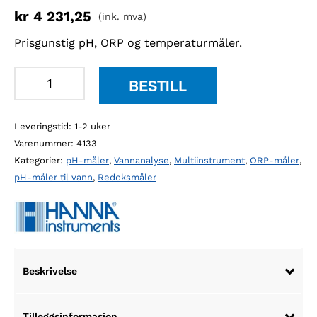
kr
4 231,25
(ink. mva)
Prisgunstig pH, ORP og temperaturmåler.
Hanna
BESTILL
HI98121
pH,
Leveringstid: 1-2 uker
ORP
Varenummer:
4133
og
Kategorier:
pH-måler
,
Vannanalyse
,
Multiinstrument
,
ORP-måler
,
temperaturmåler
pH-måler til vann
,
Redoksmåler
antall
Beskrivelse
Tilleggsinformasjon