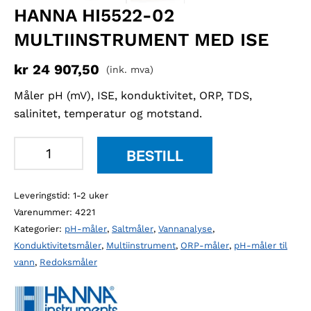
HANNA HI5522-02
MULTIINSTRUMENT MED ISE
kr
24 907,50
(ink. mva)
Måler pH (mV), ISE, konduktivitet, ORP, TDS,
salinitet, temperatur og motstand.
Hanna
BESTILL
HI5522-
02
Leveringstid: 1-2 uker
multiinstrument
Varenummer:
4221
med
Kategorier:
pH-måler
,
Saltmåler
,
Vannanalyse
,
ISE
Konduktivitetsmåler
,
Multiinstrument
,
ORP-måler
,
pH-måler til
antall
vann
,
Redoksmåler