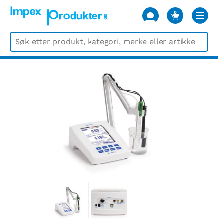
0
VARER