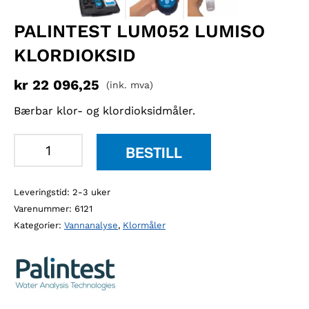
PALINTEST LUM052 LUMISO
KLORDIOKSID
kr
22 096,25
(ink. mva)
Bærbar klor- og klordioksidmåler.
Palintest
BESTILL
LUM052
Lumiso
Leveringstid: 2-3 uker
klordioksid
Varenummer:
6121
antall
Kategorier:
Vannanalyse
,
Klormåler