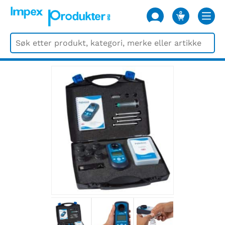
0
VARER