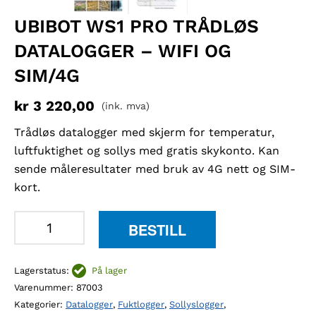
UBIBOT WS1 PRO TRÅDLØS
DATALOGGER – WIFI OG
SIM/4G
kr
3 220,00
(ink. mva)
Trådløs datalogger med skjerm for temperatur,
luftfuktighet og sollys med gratis skykonto. Kan
sende måleresultater med bruk av 4G nett og SIM-
kort.
UbiBot
BESTILL
WS1
Pro
Lagerstatus:
På lager
trådløs
Varenummer:
87003
datalogger
Kategorier:
Datalogger
,
Fuktlogger
,
Sollyslogger
,
-