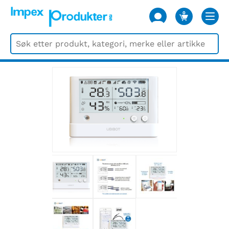
0
VARER