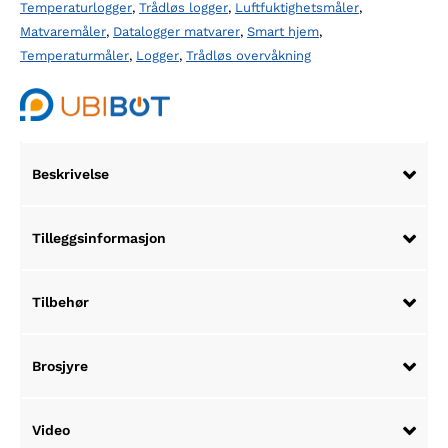
Temperaturlogger
,
Trådløs logger
,
Luftfuktighetsmåler
,
WiFi
Matvaremåler
,
Datalogger matvarer
,
Smart hjem
,
og
Temperaturmåler
,
Logger
,
Trådløs overvåkning
SIM/4G
antall
Beskrivelse
Tilleggsinformasjon
Tilbehør
Brosjyre
Video