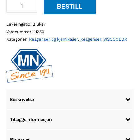
MN
BESTILL
931041
VISO
Leveringstid: 2 uker
ECO
Varenummer:
11259
nitrat
Kategorier:
Reagenser og kjemikalier
,
Reagenser
,
VISOCOLOR
antall
Beskrivelse
Tilleggsinformasjon
Manualer