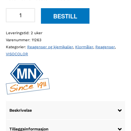
MN
BESTILL
931035
VISO
Leveringstid: 2 uker
ECO
Varenummer:
11263
klor
Kategorier:
Reagenser og kjemikalier
,
Klormåler
,
Reagenser
,
1,
VISOCOLOR
fri
og
total
antall
Beskrivelse
Tilleggsinformasjon