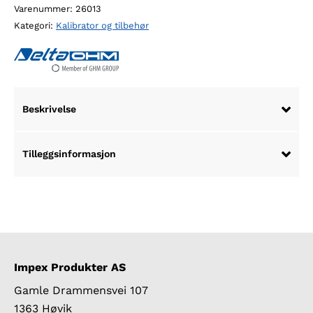
Varenummer:
26013
av
Kategori:
Kalibrator og tilbehør
etterklangstid
antall
Beskrivelse
Tilleggsinformasjon
Impex Produkter AS
Gamle Drammensvei 107
1363 Høvik