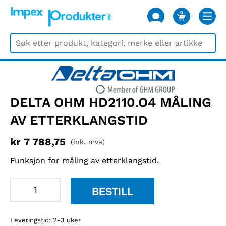
0
VARER
DELTA OHM HD2110.O4 MÅLING
AV ETTERKLANGSTID
kr
7 788,75
(ink. mva)
Funksjon for måling av etterklangstid.
Delta
BESTILL
Ohm
HD2110.O4
Leveringstid: 2-3 uker
måling