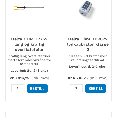
Delta OHM TP755
Delta Ohm HD2022
lang og kraftig
lydkalibrator klasse
overflateføler
2
Kraftig lang overflateføler
Klasse 2 kalibrator med
med stort måleområde for
kalibreringssertifikat.
temperatur.
Leveringstid: 2-3 uker
Leveringstid: 2-3 uker
kr
3 916,25
(ink. mva)
kr
6 716,25
(ink. mva)
Delta
Delta
BESTILL
BESTILL
OHM
Ohm
TP755
HD2022
lang
lydkalibrator
og
klasse
kraftig
2
overflateføler
antall