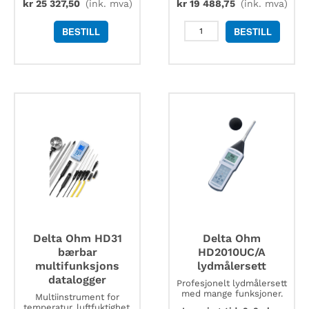
kr
25 327,50
(ink. mva)
kr
19 488,75
(ink. mva)
Delta
BESTILL
BESTILL
Ohm
HD21ABE17
inneklimalogger
antall
Delta Ohm HD31
Delta Ohm
bærbar
HD2010UC/A
multifunksjons
lydmålersett
datalogger
Profesjonelt lydmålersett
med mange funksjoner.
Multiinstrument for
temperatur, luftfuktighet,