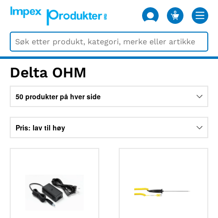
0
VARER
Delta OHM