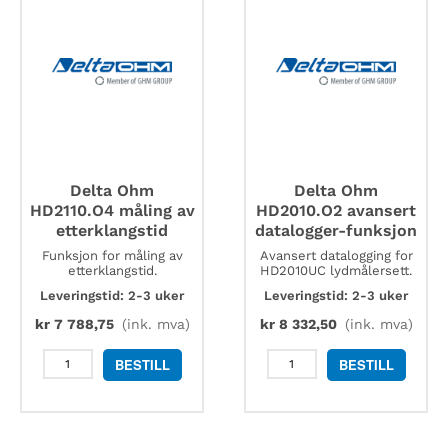
antall
Delta Ohm
Delta Ohm
HD2110.O4 måling av
HD2010.O2 avansert
etterklangstid
datalogger-funksjon
Funksjon for måling av
Avansert datalogging for
etterklangstid.
HD2010UC lydmålersett.
Leveringstid: 2-3 uker
Leveringstid: 2-3 uker
kr
7 788,75
(ink. mva)
kr
8 332,50
(ink. mva)
Delta
Delta
BESTILL
BESTILL
Ohm
Ohm
HD2110.O4
HD2010.O2
måling
avansert
av
datalogger-
etterklangstid
funksjon