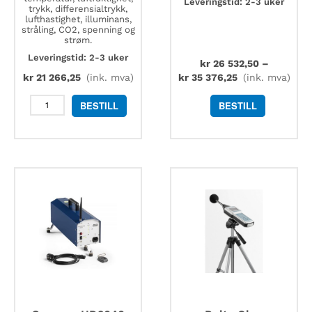
Leveringstid: 2-3 uker
trykk, differensialtrykk,
lufthastighet, illuminans,
stråling, CO2, spenning og
strøm.
Leveringstid: 2-3 uker
kr
26 532,50
–
kr
21 266,25
(ink. mva)
kr
35 376,25
(ink. mva)
Delta
BESTILL
BESTILL
Ohm
HD31
bærbar
multifunksjons
datalogger
antall