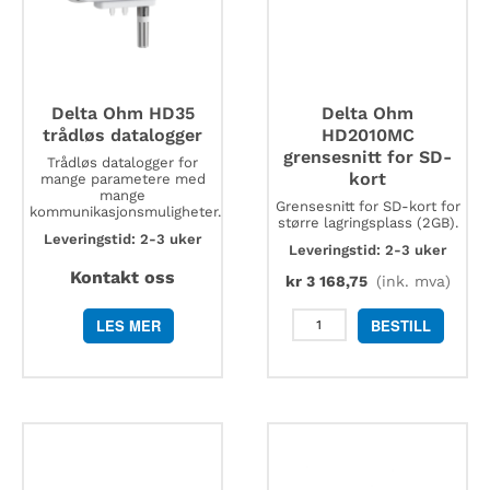
Delta Ohm HD35
Delta Ohm
trådløs datalogger
HD2010MC
grensesnitt for SD-
Trådløs datalogger for
kort
mange parametere med
mange
Grensesnitt for SD-kort for
kommunikasjonsmuligheter.
større lagringsplass (2GB).
Leveringstid: 2-3 uker
Leveringstid: 2-3 uker
Kontakt oss
kr
3 168,75
(ink. mva)
Delta
LES MER
BESTILL
Ohm
HD2010MC
grensesnitt
for
SD-
kort
antall