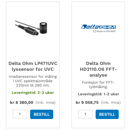
antall
antall
Delta Ohm LP471UVC
Delta Ohm
lyssensor for UVC
HD2110.O6 FFT-
analyse
Irradianssensor for måling
i UVC spektralområde
Funksjon for FFT-
220nm til 280 nm.
lydmåling.
Leveringstid: 2-3 uker
Leveringstid: 1-2 uker
kr
8 380,00
(ink. mva)
kr
9 058,75
(ink. mva)
Delta
Delta
BESTILL
BESTILL
Ohm
Ohm
LP471UVC
HD2110.O6
lyssensor
FFT-