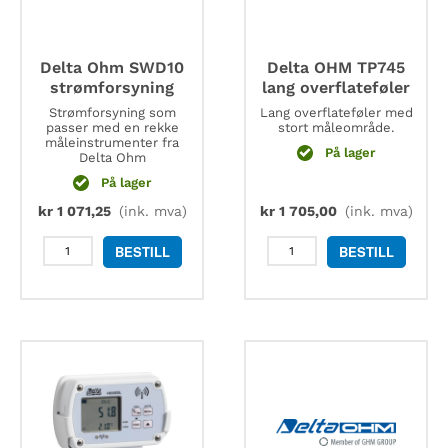
Delta Ohm SWD10
Delta OHM TP745
strømforsyning
lang overflateføler
Strømforsyning som
Lang overflateføler med
passer med en rekke
stort måleområde.
måleinstrumenter fra
På lager
Delta Ohm
På lager
kr
1 071,25
(ink. mva)
kr
1 705,00
(ink. mva)
Delta
Delta
BESTILL
BESTILL
Ohm
OHM
SWD10
TP745
strømforsyning
lang
antall
overflateføler
antall