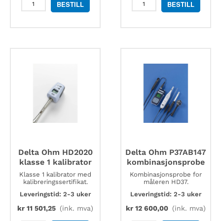
Delta
Delta
BESTILL
BESTILL
Ohm
Ohm
HD2102.2
HD37AB1347
bærbar
datalogger
lyslogger
for
antall
innendørs
luftkvalitet
antall
Delta Ohm HD2020
Delta Ohm P37AB147
klasse 1 kalibrator
kombinasjonsprobe
Klasse 1 kalibrator med
Kombinasjonsprobe for
kalibreringssertifikat.
måleren HD37.
Leveringstid: 2-3 uker
Leveringstid: 2-3 uker
kr
11 501,25
(ink. mva)
kr
12 600,00
(ink. mva)