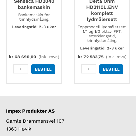
Senseca HD2040
Delta Ohm
bankemaskin
HD2110L.ENV
komplett
Bankemaskin for
lydmålersett
trinnlydsmåling.
Leveringstid: 2-3 uker
Toppmodell lydmålersett.
1/1 og 1/3 oktav, FFT,
etterklangstid,
trinnlydsmåling.
Leveringstid: 2-3 uker
kr
68 690,00
(ink. mva)
kr
72 583,75
(ink. mva)
Senseca
Delta
BESTILL
BESTILL
HD2040
Ohm
bankemaskin
HD2110L.ENV
antall
komplett
lydmålersett
antall
Impex Produkter AS
Gamle Drammensvei 107
1363 Høvik