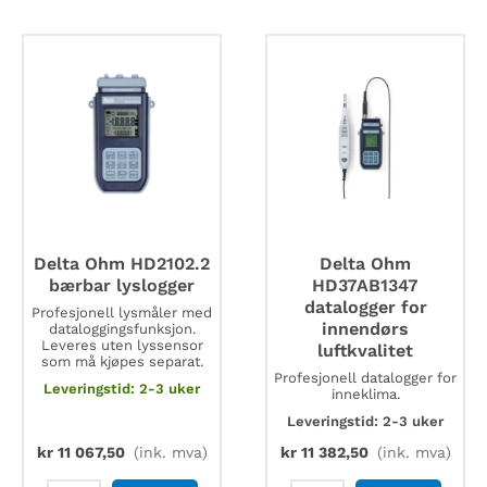
for
analyse
UVC
antall
antall
Delta Ohm HD2102.2
Delta Ohm
bærbar lyslogger
HD37AB1347
datalogger for
Profesjonell lysmåler med
innendørs
dataloggingsfunksjon.
Leveres uten lyssensor
luftkvalitet
som må kjøpes separat.
Profesjonell datalogger for
Leveringstid: 2-3 uker
inneklima.
Leveringstid: 2-3 uker
kr
11 067,50
(ink. mva)
kr
11 382,50
(ink. mva)