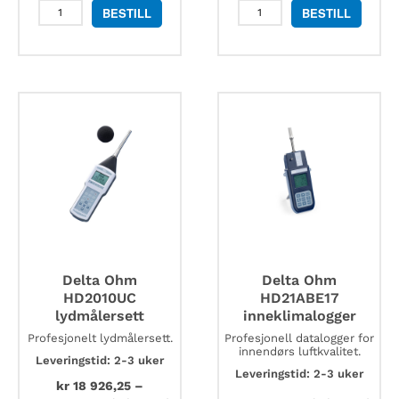
Delta
Delta
BESTILL
BESTILL
Ohm
Ohm
HD2020
P37AB147
klasse
kombinasjonsprobe
1
antall
kalibrator
antall
Delta Ohm
Delta Ohm
HD2010UC
HD21ABE17
lydmålersett
inneklimalogger
Profesjonelt lydmålersett.
Profesjonell datalogger for
innendørs luftkvalitet.
Leveringstid: 2-3 uker
Leveringstid: 2-3 uker
kr
18 926,25
–