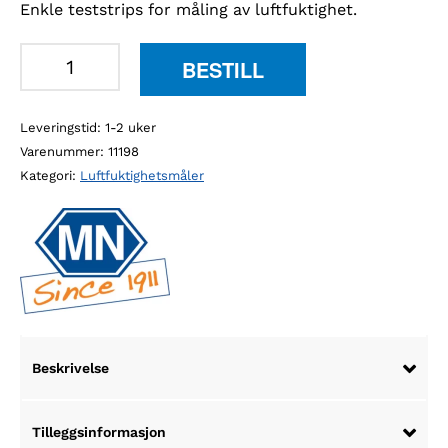
Enkle teststrips for måling av luftfuktighet.
MN
BESTILL
90801
indikatorpapir
Leveringstid: 1-2 uker
for
Varenummer:
11198
luftfuktighet,
Kategori:
Luftfuktighetsmåler
12
stk/pk
antall
Beskrivelse
Tilleggsinformasjon