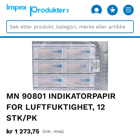
0
VARER
MN 90801 INDIKATORPAPIR
FOR LUFTFUKTIGHET, 12
STK/PK
kr
1 273,75
(ink. mva)