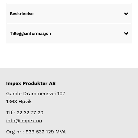
GS1-
S
Beskrivelse
serien
antall
Tilleggsinformasjon
Impex Produkter AS
Gamle Drammensvei 107
1363 Høvik
Tlf.: 22 32 77 20
info@impex.no
Org nr.: 939 532 129 MVA