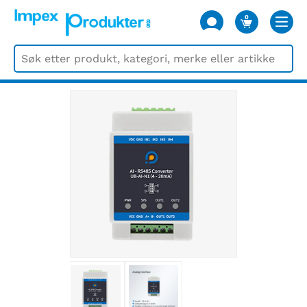
0
VARER