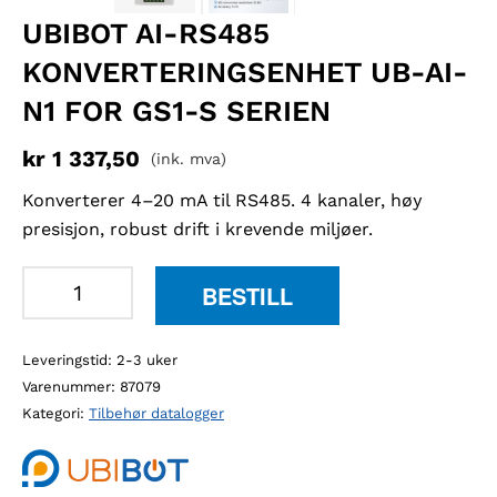
UBIBOT AI-RS485
KONVERTERINGSENHET UB-AI-
N1 FOR GS1-S SERIEN
kr
1 337,50
(ink. mva)
Konverterer 4–20 mA til RS485. 4 kanaler, høy
presisjon, robust drift i krevende miljøer.
Ubibot
BESTILL
AI-
RS485
Leveringstid: 2-3 uker
konverteringsenhet
Varenummer:
87079
UB-
Kategori:
Tilbehør datalogger
AI-
N1
for