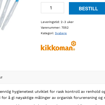
Kikkoman
BESTILL
LuciPac
A3
Leveringstid: 2-3 uker
svaber
Varenummer:
7052
fuktet
Kategori:
Svabere
(100
stk)
antall
AT
ennlig hygienetest utviklet for rask kontroll av renhold og
for å gi nøyaktige målinger av organisk forurensning og re