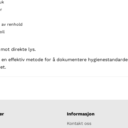
uk
er
g av renhold
oll
mot direkte lys.
 en effektiv metode for å dokumentere hygienestandarder
et.
er
Informasjon
Kontakt oss