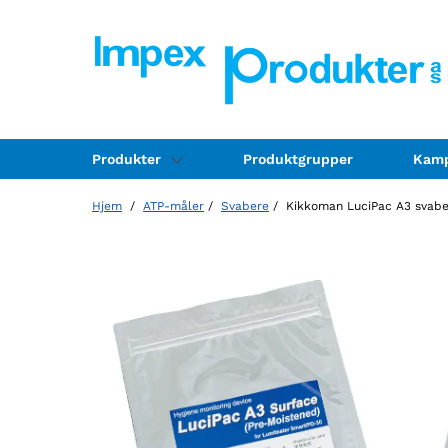
Produkter
Produktgrupper
Kamp
Hjem
/
ATP-måler
/
Svabere
/ Kikkoman LuciPac A3 svaber