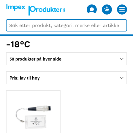
0
VARER
-18°C