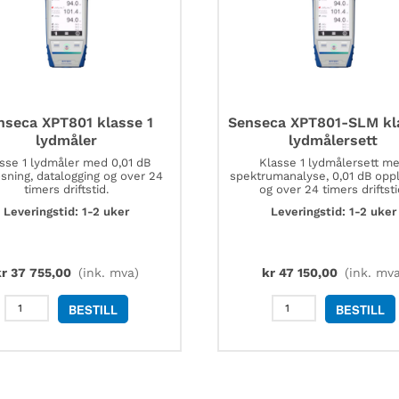
nseca XPT801 klasse 1
Senseca XPT801-SLM kl
lydmåler
lydmålersett
sse 1 lydmåler med 0,01 dB
Klasse 1 lydmålersett m
sning, datalogging og over 24
spektrumanalyse, 0,01 dB opp
timers driftstid.
og over 24 timers driftsti
Leveringstid: 1-2 uker
Leveringstid: 1-2 uker
r
37 755,00
(ink. mva)
kr
47 150,00
(ink. mva
Senseca
Senseca
BESTILL
BESTILL
XPT801
XPT801-
klasse
SLM
1
klasse
lydmåler
1
antall
lydmålersett
antall