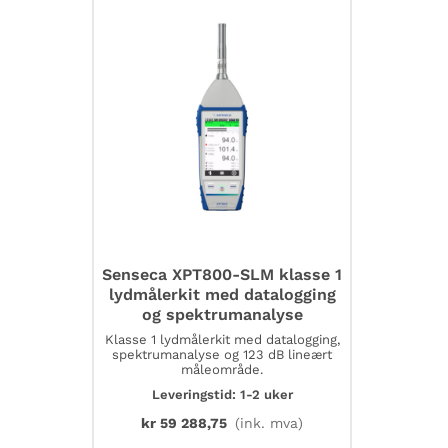
kalibrering
antall
Senseca XPT800-SLM klasse 1
lydmålerkit med datalogging
og spektrumanalyse
Klasse 1 lydmålerkit med datalogging,
spektrumanalyse og 123 dB lineært
måleområde.
Leveringstid: 1-2 uker
kr
59 288,75
(ink. mva)