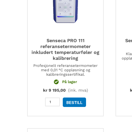
Senseca PRO 111
Se
referansetermometer
inkludert temperaturføler og
Kla
kalibrering
opplø
Profesjonelt referansetermometer
med 0,01 °C oppløsning og
kalibreringssertifikat.
På lager
kr
9 195,00
(ink. mva)
k
Senseca
BESTILL
PRO
111
referansetermometer
inkludert
temperaturføler
og