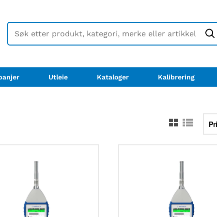
anjer
Utleie
Kataloger
Kalibrering