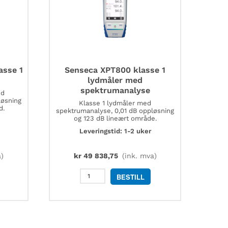
asse 1
Senseca XPT800 klasse 1
lydmåler med
spektrumanalyse
ed
løsning
Klasse 1 lydmåler med
d.
spektrumanalyse, 0,01 dB oppløsning
og 123 dB lineært område.
Leveringstid: 1-2 uker
)
kr
49 838,75
(ink. mva)
Senseca
BESTILL
XPT800
klasse
1
lydmåler
med
spektrumanalyse