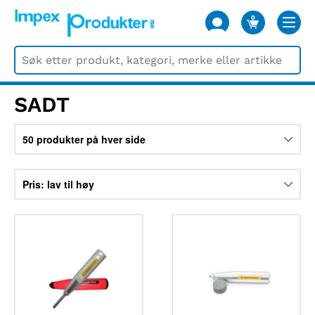
0
VARER
SADT