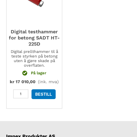
Digital testhammer
for betong SADT HT-
225D
Digital prellthammer til å
teste styrken på betong
uten å gjøre skade på
overflaten.
På lager
kr
17 010,00
(ink. mva)
Digital
BESTILL
testhammer
for
betong
SADT
HT-
225D
antall
Impex Produkter AS