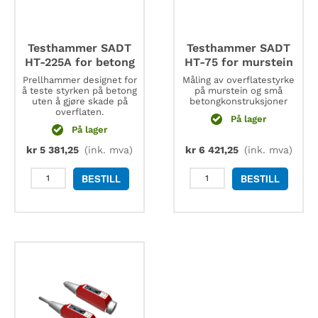
Testhammer SADT
Testhammer SADT
HT-225A for betong
HT-75 for murstein
Prellhammer designet for
Måling av overflatestyrke
å teste styrken på betong
på murstein og små
uten å gjøre skade på
betongkonstruksjoner
overflaten.
På lager
På lager
kr
5 381,25
(ink. mva)
kr
6 421,25
(ink. mva)
Testhammer
Testhammer
BESTILL
BESTILL
SADT
SADT
HT-
HT-
225A
75
for
for
betong
murstein
antall
antall