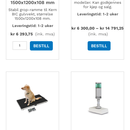
1500x1200x108 mm
modeller. Kan godkjennes
for kjøp og salg.
Stabil grop-ramme til Kern
BIC gulvvekt, størrelse
Leveringstid: 1-2 uker
1500x1200x108 mm.
Leveringstid: 1-2 uker
kr
6 300,00
–
kr
14 791,25
kr
6 293,75
(ink. mva)
(ink. mva)
Kern
BESTILL
BESTILL
BIC-
A05
stabil
gropramme
1500x1200x108
mm
antall