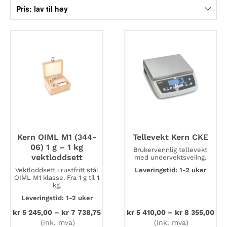
Kern OIML M1 (344-
Tellevekt Kern CKE
06) 1 g – 1 kg
Brukervennlig tellevekt
vektloddsett
med undervektsveiing.
Vektloddsett i rustfritt stål
Leveringstid: 1-2 uker
OIML M1 klasse. Fra 1 g til 1
kg.
Leveringstid: 1-2 uker
kr
5 245,00
–
kr
7 738,75
kr
5 410,00
–
kr
8 355,00
(ink. mva)
(ink. mva)