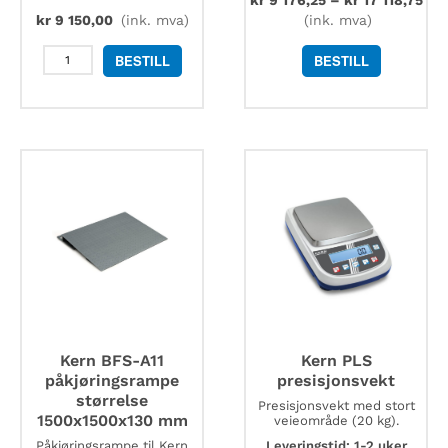
kr
9 150,00
(ink. mva)
(ink. mva)
Kern
BESTILL
BESTILL
963-
132
DKD
kalibreringssertifikat
antall
Kern BFS-A11
Kern PLS
påkjøringsrampe
presisjonsvekt
størrelse
Presisjonsvekt med stort
1500x1500x130 mm
veieområde (20 kg).
Påkjøringsrampe til Kern
Leveringstid: 1-2 uker