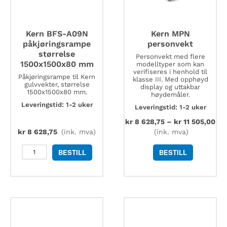
Kern BFS-A09N
Kern MPN
påkjøringsrampe
personvekt
størrelse
Personvekt med flere
1500x1500x80 mm
modelltyper som kan
verifiseres i henhold til
Påkjøringsrampe til Kern
klasse III. Med opphøyd
gulvvekter, størrelse
display og uttakbar
1500x1500x80 mm.
høydemåler.
Leveringstid: 1-2 uker
Leveringstid: 1-2 uker
kr
8 628,75
–
kr
11 505,00
kr
8 628,75
(ink. mva)
(ink. mva)
Kern
BESTILL
BESTILL
BFS-
A09N
påkjøringsrampe
størrelse
1500x1500x80
mm
antall