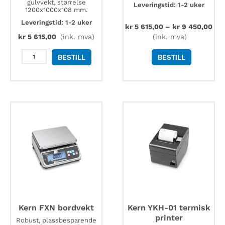
gulvvekt, størrelse
Leveringstid: 1-2 uker
1200x1000x108 mm.
Leveringstid: 1-2 uker
kr
5 615,00
–
kr
9 450,00
kr
5 615,00
(ink. mva)
(ink. mva)
Kern
BESTILL
BESTILL
BIC-
A08
stabil
gropramme
1200x1000x108
mm
antall
Kern FXN bordvekt
Kern YKH-01 termisk
printer
Robust, plassbesparende