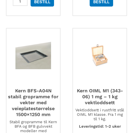
BESTILL
BESTILL
OSE
409
stereomikroskopsett
antall
Kern BFS-A04N
Kern OIML M1 (343-
stabil gropramme for
06) 1 mg – 1 kg
vekter med
vektloddsett
veieplatestørrelse
Vektloddsett i rustfritt stål
1500×1250 mm
OIML M1 klasse. Fra 1 mg
til 1 kg.
Stabil gropramme til Kern
BFA og BFB gulvvekt
Leveringstid: 1-2 uker
modeller med