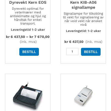
Dyrevekt Kern EOS
Kern KIB-A06
signallampe
Dyrevekt optimal for
veterinærer med
Signallampe for tilkobling
antisklimatte og hjul og
til vekt for signalisering av
håndtak for enkel
når veid vekt når ønsket
transport.
nivå
Leveringstid 1-2 uker
Leveringstid: 1-2 uker
kr
6 437,50
–
kr
7 670,00
(ink. mva)
kr
6 437,50
(ink. mva)
Kern
BESTILL
BESTILL
KIB-
A06
signallampe
antall