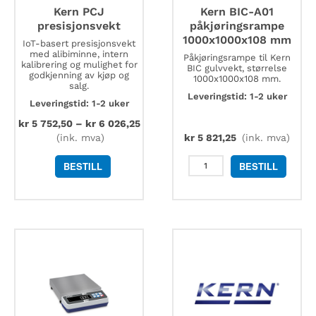
Kern PCJ
Kern BIC-A01
presisjonsvekt
påkjøringsrampe
1000x1000x108 mm
IoT-basert presisjonsvekt
med alibiminne, intern
Påkjøringsrampe til Kern
kalibrering og mulighet for
BIC gulvvekt, størrelse
godkjenning av kjøp og
1000x1000x108 mm.
salg.
Leveringstid: 1-2 uker
Leveringstid: 1-2 uker
kr
5 752,50
–
kr
6 026,25
(ink. mva)
kr
5 821,25
(ink. mva)
Kern
BESTILL
BESTILL
BIC-
A01
påkjøringsrampe
1000x1000x108
mm
antall