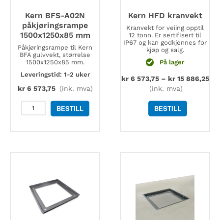
Kern BFS-A02N
Kern HFD kranvekt
påkjøringsrampe
Kranvekt for veiing opptil
1500x1250x85 mm
12 tonn. Er sertifisert til
IP67 og kan godkjennes for
Påkjøringsrampe til Kern
kjøp og salg.
BFA gulvvekt, størrelse
1500x1250x85 mm.
På lager
Leveringstid: 1-2 uker
kr
6 573,75
–
kr
15 886,25
kr
6 573,75
(ink. mva)
(ink. mva)
Kern
BESTILL
BESTILL
BFS-
A02N
påkjøringsrampe
1500x1250x85
mm
antall