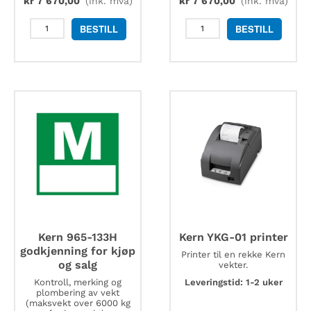
kr
7 670,00
(ink. mva)
kr
7 670,00
(ink. mva)
Kern
Kern
BESTILL
BESTILL
DBS-
YHA-
A01.
04
temperaturkalibreringssett
kroksett
antall
for
veiing
opptil
10
tonn
antall
Kern 965-133H
Kern YKG-01 printer
godkjenning for kjøp
Printer til en rekke Kern
og salg
vekter.
Kontroll, merking og
Leveringstid: 1-2 uker
plombering av vekt
(maksvekt over 6000 kg