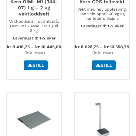
Kern OIML M1 (344-
Kern CDS tellevekt
07) 1 g – 2 kg
Vekt med høy oppløsning,
vektloddsett
kan veie opptil 60 kg og
har tellefunksjon.
Vektloddsett i rustfritt stål
OIML M1 klasse. Fra 1 g til
Leveringstid: 1-2 uker
2 kg.
Leveringstid: 1-2 uker
kr
8 418,75
–
kr
10 445,00
kr
8 628,75
–
kr
13 558,75
(ink. mva)
(ink. mva)
BESTILL
BESTILL