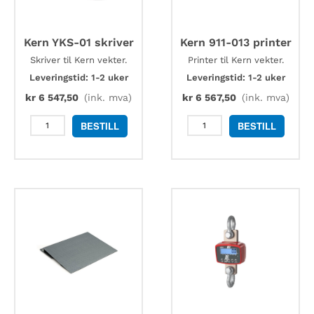
Kern YKS-01 skriver
Kern 911-013 printer
Skriver til Kern vekter.
Printer til Kern vekter.
Leveringstid: 1-2 uker
Leveringstid: 1-2 uker
kr
6 547,50
(ink. mva)
kr
6 567,50
(ink. mva)
Kern
Kern
BESTILL
BESTILL
YKS-
911-
01
013
skriver
printer
antall
antall