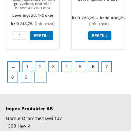
gulvvekter, størrelse
1500x1500x130 mm.
Leveringstid: 1-2 uker
kr
9 723,75
–
kr
18 488,75
kr
9 313,75
(ink. mva)
(ink. mva)
Kern
BESTILL
BESTILL
BFS-
A11
påkjøringsrampe
størrelse
1500x1500x130
mm
←
1
2
3
4
5
6
7
antall
8
9
→
Impex Produkter AS
Gamle Drammensvei 107
1363 Høvik