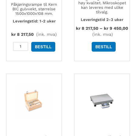
høy kvalitet. Mikroskopet
Påkjøringsrampe til Kern
kan leveres med ulike
BIC gulvvekt, størrelse
tilvalg.
1500x1000x108 mm.
Leveringstid 2-3 uker
Leveringstid: 1-2 uker
kr
8 217,50
–
kr
9 450,00
kr
8 217,50
(ink. mva)
(ink. mva)
Kern
BESTILL
BESTILL
BIC-
A03
påkjøringsrampe
1500x1000x108
mm
antall