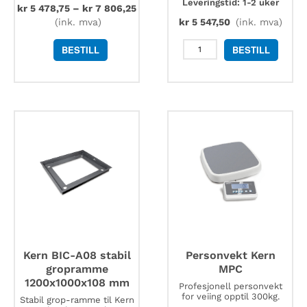
Leveringstid: 1-2 uker
kr
5 478,75
–
kr
7 806,25
(ink. mva)
kr
5 547,50
(ink. mva)
Kern
BESTILL
BESTILL
BFS-
A01N
påkjøringsrampe
1000x1000x85
mm
antall
Kern BIC-A08 stabil
Personvekt Kern
gropramme
MPC
1200x1000x108 mm
Profesjonell personvekt
for veiing opptil 300kg.
Stabil grop-ramme til Kern