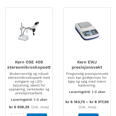
Kern OSE 409
Kern EWJ
stereomikroskopsett
presisjonsvekt
Brukervennlig og robust
Prisgunstig presisjonsvekt
stereomikroskopsett med
som kan godkjennes for
svingarm og LED-
kjøp og salg med intern
belysning, ideelt for
kalibrering.
opplæring, verksteder og
Leveringstid: 1-2 uker
presisjonsarbeid.
Leveringstid: 1-2 uker
kr
6 163,75
–
kr
8 217,50
kr
6 026,25
(ink. mva)
(ink. mva)
Kern