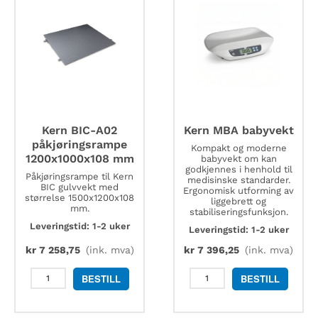
antall
med
veieplatestørrelse
1500x1500
mm
antall
Kern BIC-A02
Kern MBA babyvekt
påkjøringsrampe
Kompakt og moderne
1200x1000x108 mm
babyvekt om kan
godkjennes i henhold til
Påkjøringsrampe til Kern
medisinske standarder.
BIC gulvvekt med
Ergonomisk utforming av
størrelse 1500x1200x108
liggebrett og
mm.
stabiliseringsfunksjon.
Leveringstid: 1-2 uker
Leveringstid: 1-2 uker
kr
7 258,75
(ink. mva)
kr
7 396,25
(ink. mva)
Kern
Kern
BESTILL
BESTILL
BIC-
MBA
A02
babyvekt
påkjøringsrampe
antall