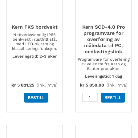
Kern FKS bordvekt
Kern SCD-4.0 Pro
programvare for
Nettverksvennlig IP65
overføring av
benkvekt i rustfritt stål
med LED-skjerm og
måledata til PC,
klassifiseringsfunksjon.
nedlastingslink
Leveringstid: 2-3 uker
Programvare for overføring
av veiedata fra Kern og
Sauter produkter.
Leveringstid: 1 dag
kr
5 821,25
(ink. mva)
kr
5 850,00
(ink. mva)
Kern
BESTILL
BESTILL
SCD-
4.0
Pro
programvare
for
overføring
av