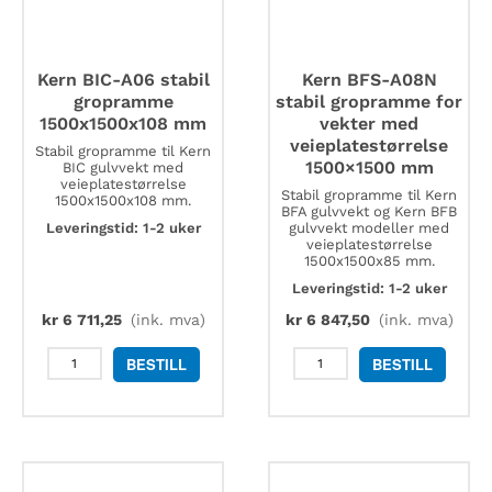
Kern BIC-A06 stabil
Kern BFS-A08N
gropramme
stabil gropramme for
1500x1500x108 mm
vekter med
veieplatestørrelse
Stabil gropramme til Kern
1500×1500 mm
BIC gulvvekt med
veieplatestørrelse
Stabil gropramme til Kern
1500x1500x108 mm.
BFA gulvvekt og Kern BFB
Leveringstid: 1-2 uker
gulvvekt modeller med
veieplatestørrelse
1500x1500x85 mm.
Leveringstid: 1-2 uker
kr
6 711,25
(ink. mva)
kr
6 847,50
(ink. mva)
Kern
Kern
BESTILL
BESTILL
BIC-
BFS-
A06
A08N
stabil
stabil
gropramme
gropramme
1500x1500x108
for
mm
vekter