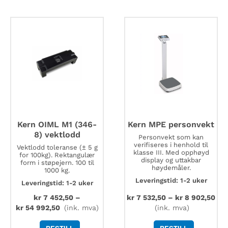
1200x1000x108
mm
antall
Kern OIML M1 (346-
Kern MPE personvekt
8) vektlodd
Personvekt som kan
verifiseres i henhold til
Vektlodd toleranse (± 5 g
klasse III. Med opphøyd
for 100kg). Rektangulær
display og uttakbar
form i støpejern. 100 til
høydemåler.
1000 kg.
Leveringstid: 1-2 uker
Leveringstid: 1-2 uker
kr
7 452,50
–
kr
7 532,50
–
kr
8 902,50
kr
54 992,50
(ink. mva)
(ink. mva)