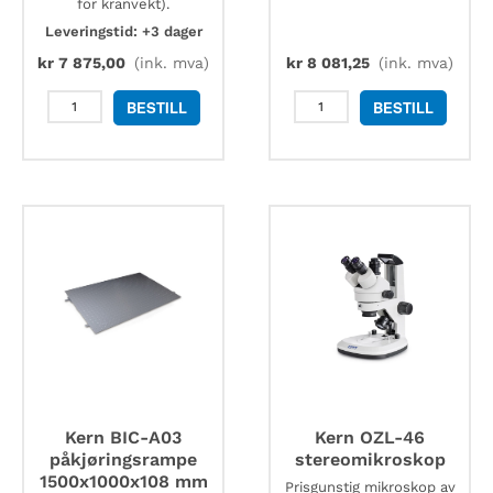
for kranvekt).
Leveringstid: +3 dager
kr
7 875,00
(ink. mva)
kr
8 081,25
(ink. mva)
Kern
Kern
BESTILL
BESTILL
965-
YKG-
133H
01
godkjenning
printer
for
antall
kjøp
og
salg
antall
Kern BIC-A03
Kern OZL-46
påkjøringsrampe
stereomikroskop
1500x1000x108 mm
Prisgunstig mikroskop av