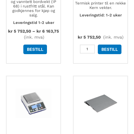
og vanntett bordvekt (IP
Termisk printer til en rekke
68) i rustfritt stål. Kan
Kern vekter.
godkjennes for kjøp og
salg.
Leveringstid: 1-2 uker
Leveringstid 1-2 uker
kr
5 752,50
–
kr
6 163,75
(ink. mva)
kr
5 752,50
(ink. mva)
Kern
BESTILL
BESTILL
YKH-
01
termisk
printer
antall