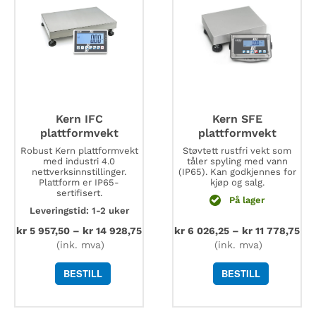
måledata
til
PC,
nedlastingslink
antall
Kern IFC
Kern SFE
plattformvekt
plattformvekt
Robust Kern plattformvekt
Støvtett rustfri vekt som
med industri 4.0
tåler spyling med vann
nettverksinnstillinger.
(IP65). Kan godkjennes for
Plattform er IP65-
kjøp og salg.
sertifisert.
På lager
Leveringstid: 1-2 uker
kr
5 957,50
–
kr
14 928,75
kr
6 026,25
–
kr
11 778,75
(ink. mva)
(ink. mva)
BESTILL
BESTILL