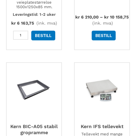
veieplatestørrelse
1500x1250x85 mm.
Leveringstid: 1-2 uker
kr
6 210,00
–
kr
10 158,75
kr
6 163,75
(ink. mva)
(ink. mva)
Kern
BESTILL
BESTILL
BFS-
A04N
stabil
gropramme
for
vekter
med
veieplatestørrelse
1500x1250
mm
antall
Kern BIC-A05 stabil
Kern IFS tellevekt
gropramme
Tellevekt med mange