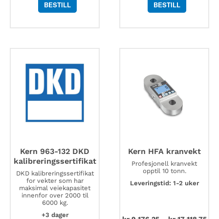
BESTILL
BESTILL
Kern 963-132 DKD
Kern HFA kranvekt
kalibreringssertifikat
Profesjonell kranvekt
opptil 10 tonn.
DKD kalibreringssertifikat
for vekter som har
Leveringstid: 1-2 uker
maksimal veiekapasitet
innenfor over 2000 til
6000 kg.
+3 dager
kr
9 176,25
–
kr
17 118,75