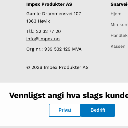
Impex Produkter AS
Snarvei
Gamle Drammensvei 107
Hjem
1363 Høvik
Min kon
Tlf.: 22 32 77 20
Handlek
info@impex.no
Kassen
Org nr.: 939 532 129 MVA
© 2026 Impex Produkter AS
Vennligst angi hva slags kunde
Privat
Bedrift