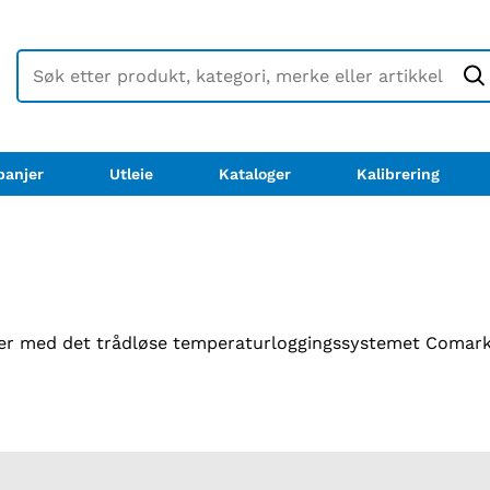
anjer
Utleie
Kataloger
Kalibrering
er med det trådløse temperaturloggingssystemet Comark