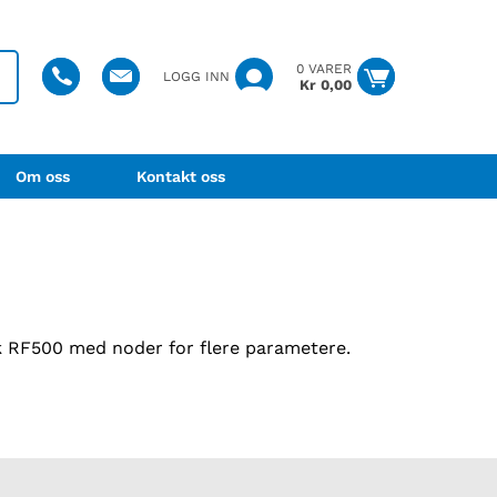
0 VARER
LOGG INN
Kr
0,00
Om oss
Kontakt oss
 RF500 med noder for flere parametere.