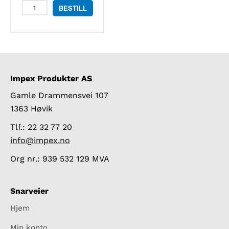
Senseca
BESTILL
PRO
111
referansetermometer
inkludert
temperaturføler
og
kalibrering
Impex Produkter AS
antall
Gamle Drammensvei 107
1363 Høvik
Tlf.: 22 32 77 20
info@impex.no
Org nr.: 939 532 129 MVA
Snarveier
Hjem
Min konto