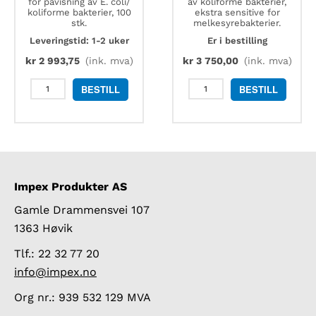
for påvisning av E. coli/
av koliforme bakterier,
koliforme bakterier, 100
ekstra sensitive for
stk.
melkesyrebakterier.
Leveringstid: 1-2 uker
Er i bestilling
kr
2 993,75
(ink. mva)
kr
3 750,00
(ink. mva)
MC-
Compact
BESTILL
BESTILL
Media
Dry
Pad,
CF-
dyrkningsfilm
L
for
koliforme
E.coli/koliforme
bakterier,
bakterier
240
antall
stk
Impex Produkter AS
(4
plater
Gamle Drammensvei 107
x
60
1363 Høvik
pakker)
antall
Tlf.: 22 32 77 20
info@impex.no
Org nr.: 939 532 129 MVA