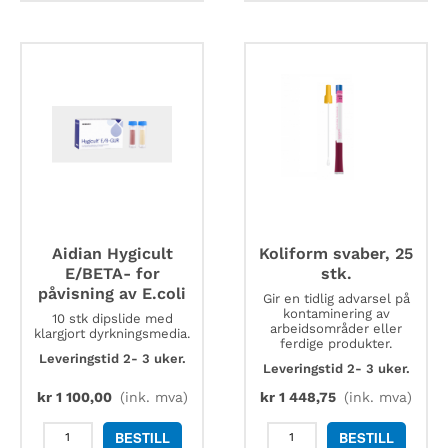
Aidian Hygicult
Koliform svaber, 25
E/BETA- for
stk.
påvisning av E.coli
Gir en tidlig advarsel på
kontaminering av
10 stk dipslide med
arbeidsområder eller
klargjort dyrkningsmedia.
ferdige produkter.
Leveringstid 2- 3 uker.
Leveringstid 2- 3 uker.
kr
1 100,00
(ink. mva)
kr
1 448,75
(ink. mva)
Aidian
Koliform
BESTILL
BESTILL
Hygicult
svaber,