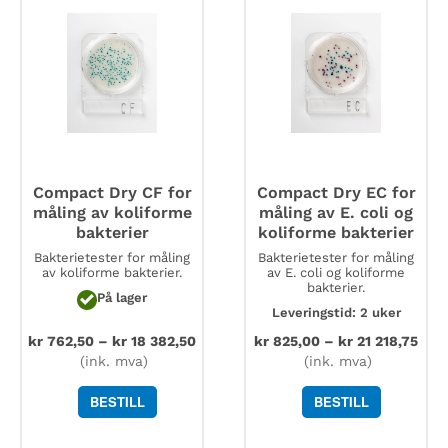
Compact Dry CF for
Compact Dry EC for
måling av koliforme
måling av E. coli og
bakterier
koliforme bakterier
Bakterietester for måling
Bakterietester for måling
av koliforme bakterier.
av E. coli og koliforme
bakterier.
På lager
Leveringstid: 2 uker
kr
762,50
–
kr
18 382,50
kr
825,00
–
kr
21 218,75
(ink. mva)
(ink. mva)
BESTILL
BESTILL