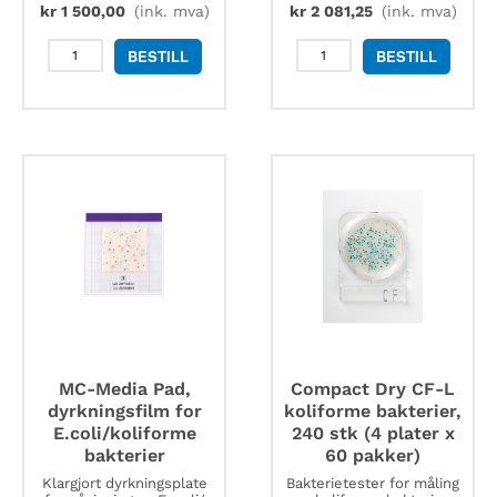
kr
1 500,00
(ink. mva)
kr
2 081,25
(ink. mva)
Easy
MC-
BESTILL
BESTILL
Plate
Media
CC
Pad,
for
dyrkningsfilm
måling
for
av
koliforme
koliforme
bakterier,
bakterier,
100
100
stk
stk
antall
antall
MC-Media Pad,
Compact Dry CF-L
dyrkningsfilm for
koliforme bakterier,
E.coli/koliforme
240 stk (4 plater x
bakterier
60 pakker)
Klargjort dyrkningsplate
Bakterietester for måling