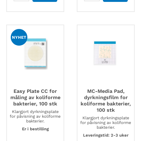
E/BETA-
25
for
stk.
påvisning
antall
av
E.coli
antall
NYHET
Easy Plate CC for
MC-Media Pad,
måling av koliforme
dyrkningsfilm for
bakterier, 100 stk
koliforme bakterier,
100 stk
Klargjort dyrkningsplate
for påvisning av koliforme
Klargjort dyrkningsplate
bakterier.
for påvisning av koliforme
bakterier.
Er i bestilling
Leveringstid: 2-3 uker