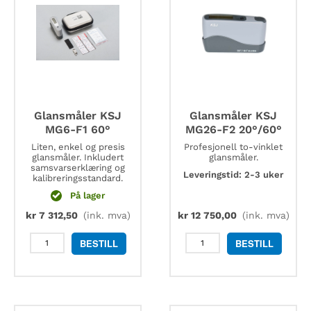
Glansmåler KSJ
Glansmåler KSJ
MG6-F1 60°
MG26-F2 20°/60°
Liten, enkel og presis
Profesjonell to-vinklet
glansmåler. Inkludert
glansmåler.
samsvarserklæring og
Leveringstid: 2-3 uker
kalibreringsstandard.
På lager
kr
7 312,50
(ink. mva)
kr
12 750,00
(ink. mva)
Glansmåler
Glansmåler
BESTILL
BESTILL
KSJ
KSJ
MG6-
MG26-
F1
F2
60°
20°/60°
antall
antall