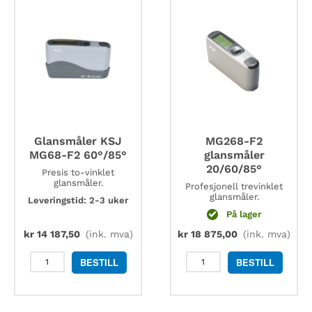
Glansmåler KSJ
MG268-F2
MG68-F2 60°/85°
glansmåler
20/60/85°
Presis to-vinklet
glansmåler.
Profesjonell trevinklet
glansmåler.
Leveringstid: 2-3 uker
På lager
kr
14 187,50
(ink. mva)
kr
18 875,00
(ink. mva)
Glansmåler
MG268-
BESTILL
BESTILL
KSJ
F2
MG68-
glansmåler
F2
20/60/85°
60°/85°
antall