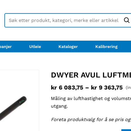
anjer
Utleie
Kataloger
Kalibrering
DWYER AVUL LUFT
kr
6 083,75
–
kr
9 363,75
(i
Måling av lufthastighet og volums
utgang.
Foreta produktvalg for å se pris og 