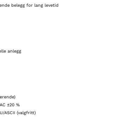
nde belegg for lang levetid
lle anlegg
erende)
VAC ±20 %
SCII (valgfritt)