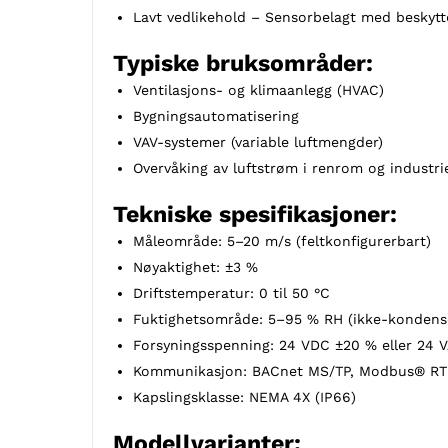
Lavt vedlikehold – Sensorbelagt med beskytte
Typiske bruksområder:
Ventilasjons- og klimaanlegg (HVAC)
Bygningsautomatisering
VAV-systemer (variable luftmengder)
Overvåking av luftstrøm i renrom og industrie
Tekniske spesifikasjoner:
Måleområde: 5–20 m/s (feltkonfigurerbart)
Nøyaktighet: ±3 %
Driftstemperatur: 0 til 50 °C
Fuktighetsområde: 5–95 % RH (ikke-kondens
Forsyningsspenning: 24 VDC ±20 % eller 24 
Kommunikasjon: BACnet MS/TP, Modbus® RTU/A
Kapslingsklasse: NEMA 4X (IP66)
Modellvarianter: