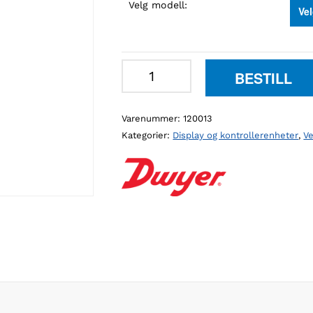
Velg modell:
Dwyer
BESTILL
AVUL
luftmengdemåler
Varenummer:
120013
antall
Kategorier:
Display og kontrollerenheter
,
Ve