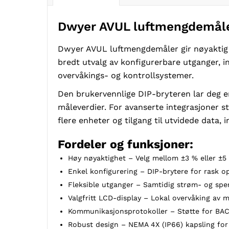
Dwyer AVUL luftmengdemål
Dwyer AVUL luftmengdemåler gir nøyaktig o
bredt utvalg av konfigurerbare utganger, i
overvåkings- og kontrollsystemer.
Den brukervennlige DIP-bryteren lar deg e
måleverdier. For avanserte integrasjone
flere enheter og tilgang til utvidede data, 
Fordeler og funksjoner:
Høy nøyaktighet – Velg mellom ±3 % eller ±5 
Enkel konfigurering – DIP-brytere for rask 
Fleksible utganger – Samtidig strøm- og spen
Valgfritt LCD-display – Lokal overvåking av m
Kommunikasjonsprotokoller – Støtte for B
Robust design – NEMA 4X (IP66) kapsling for 