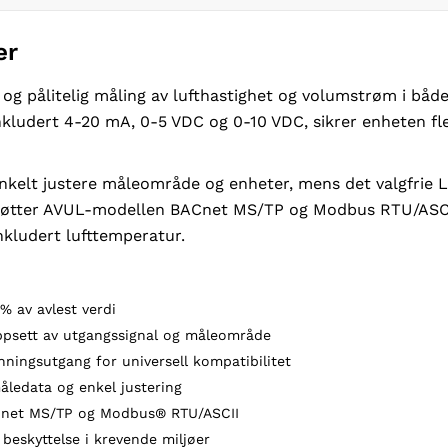
er
g pålitelig måling av lufthastighet og volumstrøm i både
nkludert 4-20 mA, 0-5 VDC og 0-10 VDC, sikrer enheten fle
nkelt justere måleområde og enheter, mens det valgfrie L
r støtter AVUL-modellen BACnet MS/TP og Modbus RTU/ASC
inkludert lufttemperatur.
% av avlest verdi
oppsett av utgangssignal og måleområde
ningsutgang for universell kompatibilitet
åledata og enkel justering
ACnet MS/TP og Modbus® RTU/ASCII
beskyttelse i krevende miljøer