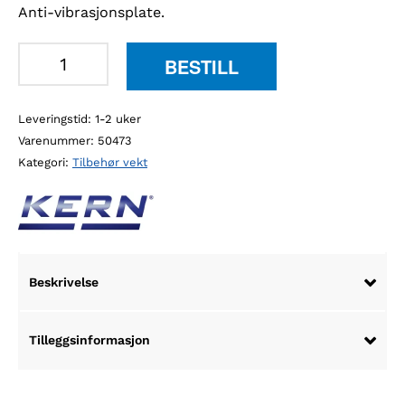
Anti-vibrasjonsplate.
Kern
BESTILL
YPS-
05
Leveringstid: 1-2 uker
anti-
Varenummer:
50473
vibrasjonsplate
Kategori:
Tilbehør vekt
(565x450x60
mm,
42
kg)
antall
Beskrivelse
Tilleggsinformasjon