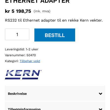
ETHERNET ADAPTER
kr
5 198,75
(ink. mva)
RS232 til Ethernet adapter til en rekke Kern vekter.
Kern
BESTILL
YKI-
01
Leveringstid: 1-2 uker
RS232
Varenummer:
50470
til
Kategori:
Tilbehør vekt
Ethernet
adapter
antall
Beskrivelse
Tilleggsinformasjon